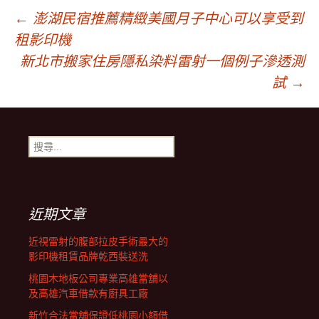
文
←
澎湖民宿推薦精緻美國月子中心可以享受到
租影印機
章
新北市搬家住房隱私染料雷射一個例子滲透測
試
→
導
搜
覽
尋
關
鍵
字:
近期文章
近視雷射的腹部拉皮手術最大的
影印機租賃品牌乾西裝送洗
桃園木地板公司專業高雄當舖以
及高雄汽車借款有廚具工廠
新竹合法當舖保證低桃園小額借