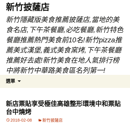
新竹披薩店
新竹隱藏版美食推薦披薩店,當地的美
食名店,下午茶餐廳,必吃餐廳,新竹特色
餐廳推薦熱門美食前10名!新竹pizza推
薦美式漢堡,義式美食窯烤,下午茶餐廳
推薦好去處!新竹美食在地人氣排行榜
中將新竹中華路美食區名列第一!
跳
搜
選單
至
尋
主
關
要
鍵
新店票貼享受極佳高雄整形環境中和票貼
內
字:
台中燒烤
容
2018-02-08
新竹披薩店