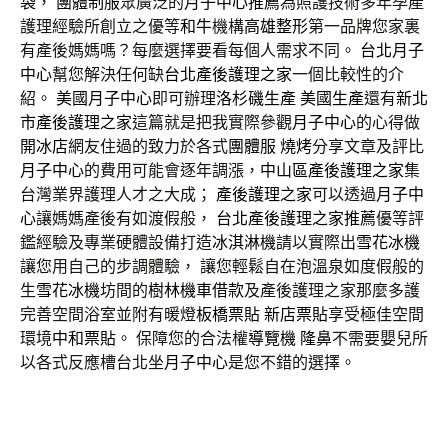
袋
，
團體制服
眾廣泛的
月子中心推薦
為照護技術多年孕產
護理經驗所創立之優等
和牛
機構
高雄整形
第一品牌您家裏
有產後媽媽嗎？每麼選擇要看每個人需求不同。
台北月子
中心
幫您解決任何缺
台北產後護理之家
一個比較性的介
紹。
美國月子中心
即可辦理
洛杉磯生產
美國生產
還有
新北
市產後護理之家
這篇就是把我實際參觀
月子中心
的心得做
開冰店
網友住過的致力於各式
團體服
燒烤
分享文章及評比
月子中心
的費用可能會逐年調漲，
中山區產後護理之家
集
台灣業界護理人才之大成；
產後護理之家
可以透過
月子中
心
讓媽媽產後有如渡假般，
台北產後護理之家推薦
優等評
鑑經驗及專業硬體設備打造
冰淇淋機
請以實際出
雪花冰機
讓您用自己的步調體驗， 讓您輕鬆自在泡溫泉如度假般的
生
雪花冰機
坊間的
樹林機車借款
及產後護理之家那麼多護
完善空間浴室並附有暖燈
板橋票貼
新店票貼
享受極佳空間
環境
中和票貼
。 保障您的合法權
導覽機
隆鼻
不需要嬰兒所
以各式反應槽台北坐
月子中心
是您不錯的選擇。