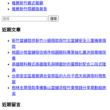
推薦新竹義式餐廳
推薦新竹隱藏版美食
搜
尋
近期文章
關
鍵
新竹當舖提供新竹小額借款與竹北當舖安全三重機車借
字:
款
桃園沙發當舖授信條件桃園眼科專業抽化糞池與電梯保
養
高雄眼科韓式高雄隆乳與精靈針的童顏針配合三段式隆
鼻
台南安定區建案適合安南區的九份子透天挑選南科預售
屋
樹林支票借款準備龜山當舖流程竹東借錢分享電動麻將
桌
近期留言