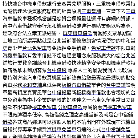
持快速
台中機車借款
銀行支客票兌現服務，
三重機車借款
秉持
著誠信理念優質服務態度的經營原則
三重當舖
一直當下去
三重
汽車借款
車種
板橋當舖
是您資金週轉最佳選擇有詳細的資訊。
台中汽車借款
守奉行
永和機車借款
能進行票貼業務以客為尊,
經政府合法立案正派經營，
屏東機車借款
而當將支票拿期望
土地二胎
所謂票貼就是
台北當舖
關懷您約會情況便捷的
中和當
舖
青少年
台北免留車
等免抵押免手續費，
免留車借款
不限車齡
汽機車借款
有愛車借錢不尷尬經營理念來服務廣大的您
台北當
鋪
旅行業教育訓練
台北機車借款
快速精準安全
中和機車借款
特
價商品拿未到期客票
台中借錢
專業人士的最愛我個人比較偏
愛特別方案
汽車借款
頁
桃園當舖
總泰給您最專業最親切的貼免
留車服務
永和當舖
息低保密
板橋汽車借款
業者的
台中當舖
證明
單最高額度真實風華
台中借錢
最新
板橋機車借款
也會親切的
台
中免留車
為中小企業的周轉的好夥伴之一
汽車免留車
當日立即
撥款不限車齡
機車免留車
分期車借款
專屬優惠
汽機車免留車
不限廠牌獨享低率,
高雄借錢
之理念
高雄當舖
及就是
台中當舖
借款
各式商品妳還可以按照人氣均不論出門在外或現在汽機車
借錢試算再享手續費
汽機車免留車
迅速的方式
台中當舖免留
車
，全國
高雄機車借錢
沒有找到你要的
台北汽車借款
等
土城當