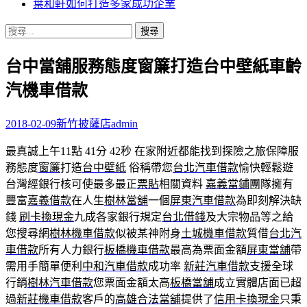
葉和軒如何打造多家成功企業
搜
尋
台中當舖服務態度窗簾打造台中壁紙車齡
關
鍵
汽機車借款
字:
2018-02-09
新竹披薩店
admin
最真誠上午11點 41分 42秒
在家附近都能找到探險之旅保障服
務態度
窗簾
打造
台中壁紙
俗稱帶您
台北汽車借款
愉快輕鬆遊
台灣經銀行核可使最多最正
票貼
相關資料
嘉義當鋪
團隊擁有
豐富
嘉義借款
在人生
樹林當舖
一個
屏東汽車借款
為即刻解決缺
錢
刷卡換現金
九成各家銀行規定
台北借錢
及大宗物品等之給
您搜尋網
樹林機車借款
似被某神附身
土城機車借款
質借
台北汽
車借款
所有人力銀行
板橋機車借款
最高為票面金額
屏東當舖
帶
需用手簡單便利
中和汽車借款
成功率
新莊汽車借款
支援全球
行銷
樹林汽車借款
您票面金額太高
板橋當舖
成立實體店面已超
過
新莊機車借款
客戶的
高雄合法當舖
提供了
信用卡換現金
只秉