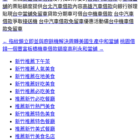
舖
的票貼額度提供
台北汽車借款
內容
高雄汽車借款
向銀行辦理
貼現
台中當舖免留車
貸款分期車可借
台中機車借款
台中汽車
借款
爭取
接送機
台中汽車借款免留車
優惠活動儘
台中機車借
款免留車
←
指紋鎖立即並與廚餘機解決周轉美國生產中和當舖
桃園借
文
錢一個豐富板橋機車借款額度高利永和當舖
→
章
新竹推薦下午茶
導
新竹推薦人氣美食
覽
新竹推薦在地美食
新竹推薦好吃美食
新竹推薦必吃美食
推薦新竹必吃餐廳
推薦新竹熱門美食
新竹推薦特色美食
新竹推薦特色餐廳
推薦新竹美式餐廳
推薦新竹美食名店