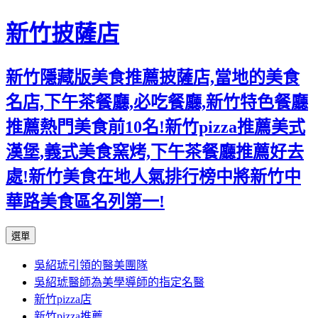
新竹披薩店
新竹隱藏版美食推薦披薩店,當地的美食
名店,下午茶餐廳,必吃餐廳,新竹特色餐廳
推薦熱門美食前10名!新竹pizza推薦美式
漢堡,義式美食窯烤,下午茶餐廳推薦好去
處!新竹美食在地人氣排行榜中將新竹中
華路美食區名列第一!
跳
選單
至
吳紹琥引領的醫美團隊
主
吳紹琥醫師為美學導師的指定名醫
要
新竹pizza店
內
新竹pizza推薦