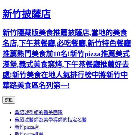
新竹披薩店
新竹隱藏版美食推薦披薩店,當地的美食
名店,下午茶餐廳,必吃餐廳,新竹特色餐廳
推薦熱門美食前10名!新竹pizza推薦美式
漢堡,義式美食窯烤,下午茶餐廳推薦好去
處!新竹美食在地人氣排行榜中將新竹中
華路美食區名列第一!
跳
選單
至
吳紹琥引領的醫美團隊
主
吳紹琥醫師為美學導師的指定名醫
要
新竹pizza店
內
新竹pizza推薦