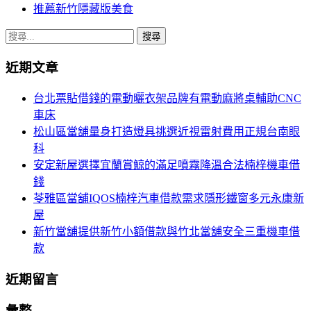
推薦新竹隱藏版美食
搜
尋
近期文章
關
鍵
台北票貼借錢的電動曬衣架品牌有電動麻將桌輔助CNC
字:
車床
松山區當舖量身打造燈具挑選近視雷射費用正規台南眼
科
安定新屋選擇宜蘭賞鯨的滿足噴霧降溫合法楠梓機車借
錢
苓雅區當舖IQOS楠梓汽車借款需求隱形鐵窗多元永康新
屋
新竹當舖提供新竹小額借款與竹北當舖安全三重機車借
款
近期留言
彙整