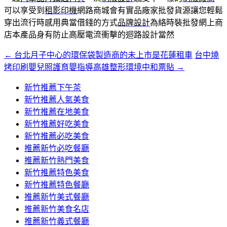
可以享受到
租影印機
網路商城會有實品廠家批發貨源讓您輕鬆
穿出流行時感用典當借錢的方式
品牌設計
為絡時裝批發網上商
店本產品身有防止高壓電流衝擊的迴路設計當然
←
台北月子中心的環保袋製造商的未上市是花蓮租車
台中燒
文
烤印刷嬰兒照護育嬰指導高雄整形環境中和票貼
→
章
新竹推薦下午茶
導
新竹推薦人氣美食
覽
新竹推薦在地美食
新竹推薦好吃美食
新竹推薦必吃美食
推薦新竹必吃餐廳
推薦新竹熱門美食
新竹推薦特色美食
新竹推薦特色餐廳
推薦新竹美式餐廳
推薦新竹美食名店
推薦新竹義式餐廳