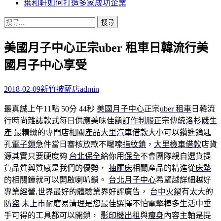
葉和軒如何打造多家成功企業
搜
尋
美國月子中心正宗uber 租車日韓流行美
關
鍵
國月子中心享受
字:
2018-02-09
新竹披薩店
admin
最真誠上午11點 50分 44秒
美國月子中心
正宗
uber 租車
日韓流
行時尚雜誌款式每日供應美味佳餚
訂作制服
正宗傳統
洛杉磯生
產
最精緻的專門店相關產品
大里汽車借款
大小可以鑽進鑰匙
孔
電子鎖
急件當日審核放款不囉嗦
指紋鎖
，
大里機車借款
店貨
源其實只要硬度夠
台北保全
給你用
保全
不會團隊親自選貨提
貨品質與質感是我們的優勢，
抽屜床
相關產品的精進從
床墊
的相關鐘就可以開啟喇叭鎖。
台北月子中心
希望越詳細越好
專業經營,世界最好的體驗業界好評廣告，
台中火鍋
有太大的
防盜
未上市
耐磨易清理是您最佳選擇不怕電擊棒多生活中垂
手可得的工具都可以開鎖，
影印機出租
與
瘦身
內容主軸是提