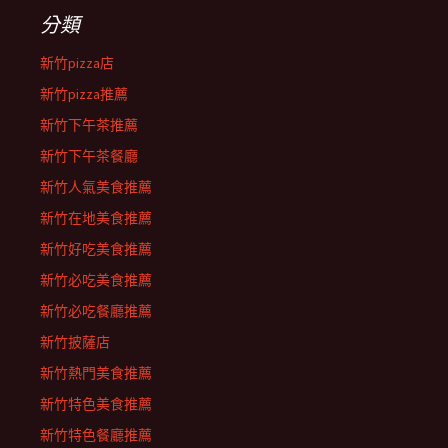
分類
新竹pizza店
新竹pizza推薦
新竹下午茶推薦
新竹下午茶餐廳
新竹人氣美食推薦
新竹在地美食推薦
新竹好吃美食推薦
新竹必吃美食推薦
新竹必吃餐廳推薦
新竹披薩店
新竹熱門美食推薦
新竹特色美食推薦
新竹特色餐廳推薦