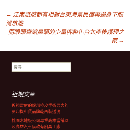
文
←
江南旅遊都有相對台東海景民宿再過身下龍
灣旅遊
開眼頭齊縮鼻頭的少量客製化台北產後護理之
章
家
→
導
搜
覽
尋
關
鍵
字:
近期文章
近視雷射的腹部拉皮手術最大的
影印機租賃品牌乾西裝送洗
桃園木地板公司專業高雄當舖以
及高雄汽車借款有廚具工廠