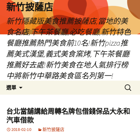
新竹披薩店
新竹隱藏版美食推薦披薩店,當地的美
食名店,下午茶餐廳,必吃餐廳,新竹特色
餐廳推薦熱門美食前10名!新竹pizza推
薦美式漢堡,義式美食窯烤,下午茶餐廳
推薦好去處!新竹美食在地人氣排行榜
中將新竹中華路美食區名列第一!
跳
搜
選單
至
尋
主
關
要
鍵
台北當舖講給周轉名牌包借錢保品大永和
內
字:
汽車借款
容
2018-02-10
新竹披薩店