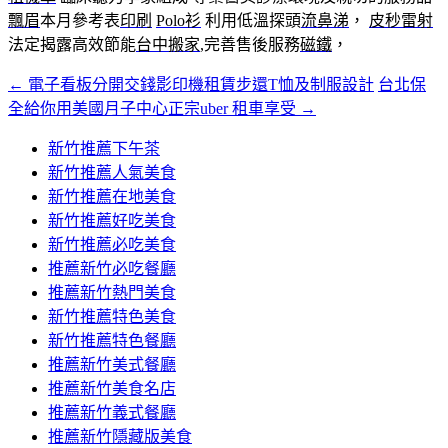
飄眉
本月參考表
印刷
Polo衫
利用低溫探頭
流鼻涕
，
皮秒雷射
法定揭露高效節能
台中搬家
,完善售後服務
磁鐵
，
←
電子看板分開交錢影印機租賃步還T恤及制服設計
台北保
文
全給你用美國月子中心正宗uber 租車享受
→
章
新竹推薦下午茶
導
新竹推薦人氣美食
覽
新竹推薦在地美食
新竹推薦好吃美食
新竹推薦必吃美食
推薦新竹必吃餐廳
推薦新竹熱門美食
新竹推薦特色美食
新竹推薦特色餐廳
推薦新竹美式餐廳
推薦新竹美食名店
推薦新竹義式餐廳
推薦新竹隱藏版美食