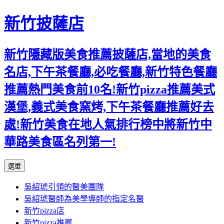
新竹披薩店
新竹隱藏版美食推薦披薩店,當地的美食
名店,下午茶餐廳,必吃餐廳,新竹特色餐廳
推薦熱門美食前10名!新竹pizza推薦美式
漢堡,義式美食窯烤,下午茶餐廳推薦好去
處!新竹美食在地人氣排行榜中將新竹中
華路美食區名列第一!
跳
選單
至
吳紹琥引領的醫美團隊
主
吳紹琥醫師為美學導師的指定名醫
要
新竹pizza店
內
新竹pizza推薦