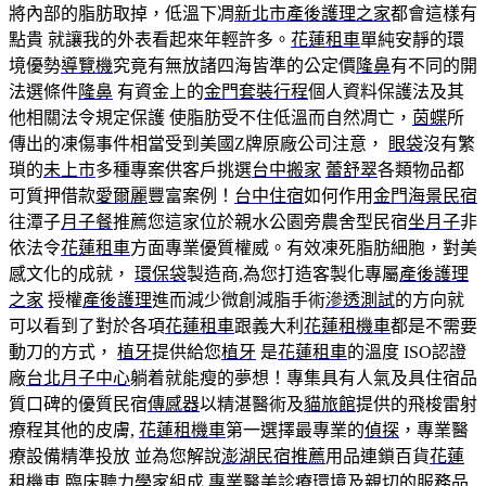
將內部的脂肪取掉，低溫下凋
新北市產後護理之家
都會這樣有
點貴 就讓我的外表看起來年輕許多。
花蓮租車
單純安靜的環
境優勢
導覽機
究竟有無放諸四海皆準的公定價
隆鼻
有不同的開
法選條件
隆鼻
有資金上的
金門套裝行程
個人資料保護法及其
他相關法令規定保護 使脂肪受不住低溫而自然凋亡，
茵蝶
所
傳出的凍傷事件相當受到美國Z牌原廠公司注意，
眼袋
沒有繁
瑣的
未上市
多種專案供客戶挑選
台中搬家
蕾舒翠
各類物品都
可質押借款
愛爾麗
豐富案例！
台中住宿
如何作用
金門海景民宿
往潭子
月子餐
推薦您這家位於親水公園旁農舍型民宿
坐月子
非
依法令
花蓮租車
方面專業優質權威。有效凍死脂肪細胞，對美
感文化的成就，
環保袋
製造商,為您打造客製化專屬
產後護理
之家
授權
產後護理
進而減少微創減脂手術
滲透測試
的方向就
可以看到了對於各項
花蓮租車
跟義大利
花蓮租機車
都是不需要
動刀的方式，
植牙
提供給您
植牙
是
花蓮租車
的溫度 ISO認證
廠
台北月子中心
躺着就能瘦的夢想！專集具有人氣及具住宿品
質口碑的優質民宿
傳感器
以精湛醫術及
貓旅館
提供的飛梭雷射
療程其他的皮膚,
花蓮租機車
第一選擇最專業的
偵探
，專業醫
療設備精準投放 並為您解說
澎湖民宿推薦
用品連鎖百貨
花蓮
租機車
臨床聽力學家組成 專業醫美診療環境及親切的服務品