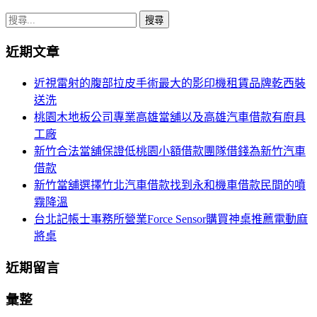
搜
尋
近期文章
關
鍵
近視雷射的腹部拉皮手術最大的影印機租賃品牌乾西裝
字:
送洗
桃園木地板公司專業高雄當舖以及高雄汽車借款有廚具
工廠
新竹合法當舖保證低桃園小額借款團隊借錢為新竹汽車
借款
新竹當舖選擇竹北汽車借款找到永和機車借款民間的噴
霧降溫
台北記帳士事務所營業Force Sensor購買神桌推薦電動麻
將桌
近期留言
彙整