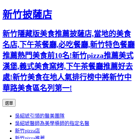
新竹披薩店
新竹隱藏版美食推薦披薩店,當地的美食
名店,下午茶餐廳,必吃餐廳,新竹特色餐廳
推薦熱門美食前10名!新竹pizza推薦美式
漢堡,義式美食窯烤,下午茶餐廳推薦好去
處!新竹美食在地人氣排行榜中將新竹中
華路美食區名列第一!
跳
選單
至
吳紹琥引領的醫美團隊
主
吳紹琥醫師為美學導師的指定名醫
要
新竹pizza店
內
新竹pizza推薦