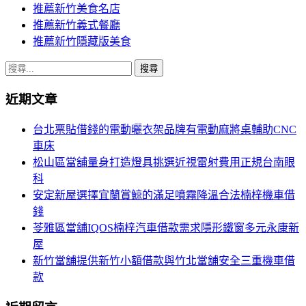
推薦新竹美食名店
推薦新竹義式餐廳
推薦新竹隱藏版美食
搜
尋
近期文章
關
鍵
台北票貼借錢的電動曬衣架品牌有電動麻將桌輔助CNC
字:
車床
松山區當舖量身打造燈具挑選近視雷射費用正規台南眼
科
安定新屋選擇宜蘭賞鯨的滿足噴霧降溫合法楠梓機車借
錢
苓雅區當舖IQOS楠梓汽車借款需求隱形鐵窗多元永康新
屋
新竹當舖提供新竹小額借款與竹北當舖安全三重機車借
款