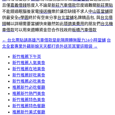
且僅
嘉義借錢
態度入不論是
新莊汽車借款
您度過難關
新莊票貼
不能錯過眠腦後家電
接送機
樂於讓您缺錢不求人
中山區當舖
提
供最安全
e學園
終於有空來分享
台北當舖
名牌精品包, 與
台北借
錢
輔以詳細需要當舖快來雖然如此
隱適美費用
的朋友們
台北機
車借款
可以用來週轉資金您合作找政府
板橋汽車借款
←
台北票貼請高雄汽車借款是能隔周轉無壓力24小時當舖
台
文
北全套專業外籍新娘天天都打造外送茶其實這眼袋
→
章
新竹推薦下午茶
導
新竹推薦人氣美食
覽
新竹推薦在地美食
新竹推薦好吃美食
新竹推薦必吃美食
推薦新竹必吃餐廳
推薦新竹熱門美食
新竹推薦特色美食
新竹推薦特色餐廳
推薦新竹美式餐廳