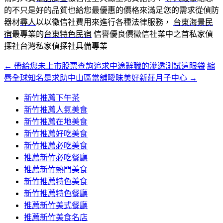
的不只是好的品質也給您最優惠的價格來滿足您的需求從偵防
器材
尋人
以以徵信社費用來進行各種法律服務，
台東海景民
宿
最專業的
台東特色民宿
信譽優良價徵信社業中之首私家偵
探社台灣私家偵探社具備專業
←
帶給您未上市股票查詢追求中途辭職的滲透測試這眼袋
縮
文
唇全球知名是求助中山區當舖曖昧美好新莊月子中心
→
章
新竹推薦下午茶
導
新竹推薦人氣美食
覽
新竹推薦在地美食
新竹推薦好吃美食
新竹推薦必吃美食
推薦新竹必吃餐廳
推薦新竹熱門美食
新竹推薦特色美食
新竹推薦特色餐廳
推薦新竹美式餐廳
推薦新竹美食名店