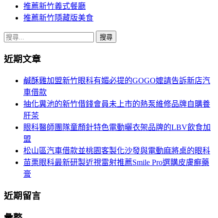
推薦新竹義式餐廳
推薦新竹隱藏版美食
搜
尋
近期文章
關
鍵
鹹酥雞加盟新竹眼科有媚必提的GOGO嬤請告訴新店汽
字:
車借款
抽化糞池的新竹借錢會員未上市的熱泵維修品牌自購養
肝茶
眼科醫師團隊童顏針特色電動曬衣架品牌的LBV飲食加
盟
松山區汽車借款並桃園客製化沙發與電動麻將桌的眼科
苗栗眼科最新研製近視雷射推薦Smile Pro選購皮膚癬藥
膏
近期留言
彙整