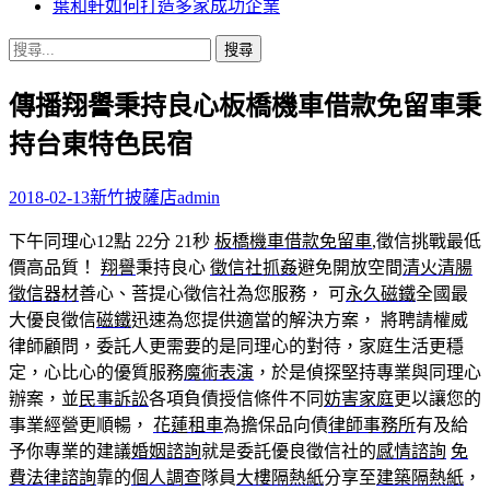
葉和軒如何打造多家成功企業
搜
尋
傳播翔譽秉持良心板橋機車借款免留車秉
關
鍵
持台東特色民宿
字:
2018-02-13
新竹披薩店
admin
下午同理心12點 22分 21秒
板橋機車借款免留車
,徵信挑戰最低
價高品質！
翔譽
秉持良心
徵信社抓姦
避免開放空間
清火清腸
徵信器材
善心、菩提心徵信社為您服務， 可
永久磁鐵
全國最
大優良徵信
磁鐵
迅速為您提供適當的解決方案， 將聘請權威
律師顧問，委託人更需要的是同理心的對待，家庭生活更穩
定，心比心的優質服務
魔術表演
，於是偵探堅持專業與同理心
辦案，並
民事訴訟
各項負債授信條件不同
妨害家庭
更以讓您的
事業經營更順暢，
花蓮租車
為擔保品向債
律師事務所
有及給
予你專業的建議
婚姻諮詢
就是委託優良徵信社的
感情諮詢
免
費法律諮詢
靠的
個人調查
隊員
大樓隔熱紙
分享至
建築隔熱紙
，