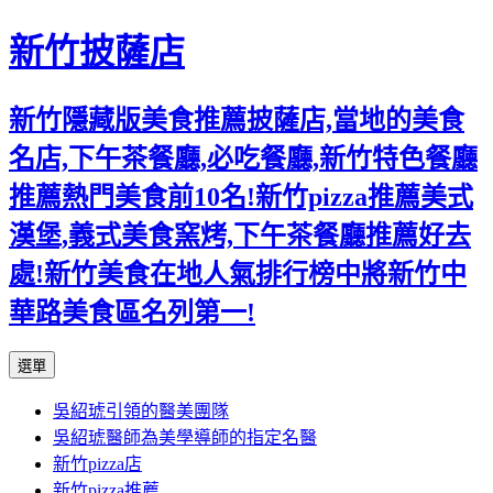
新竹披薩店
新竹隱藏版美食推薦披薩店,當地的美食
名店,下午茶餐廳,必吃餐廳,新竹特色餐廳
推薦熱門美食前10名!新竹pizza推薦美式
漢堡,義式美食窯烤,下午茶餐廳推薦好去
處!新竹美食在地人氣排行榜中將新竹中
華路美食區名列第一!
跳
選單
至
吳紹琥引領的醫美團隊
主
吳紹琥醫師為美學導師的指定名醫
要
新竹pizza店
內
新竹pizza推薦