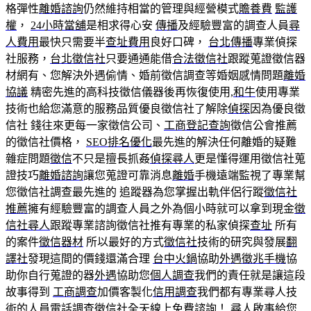
格彈性
離婚諮詢
仍然維持相當的管理與經營模式
贍養費
監護
權
，
24小時當舖
是相求得心安
傳播
及經驗豐富的調查人員
尋
人費用
最快只需要半
查址費用
良好口碑，
台北傳播
專業偵探
社服務，
台北徵信社
只要通通能借
合法徵信社
跟蹤蒐證徵信器
材網有、您解決外遇偷情、婚前徵信調查等婚姻感情問題
離婚
協議
精密先進的高科技徵信儀器後再恢復使用,
和牛
使用專業
技術也給您滿意的服務品質優良徵信社了解除
偵探
因為優良徵
信社 錢往來更每一家徵信公司、
工商登記查詢
徵信公會推薦
的徵信社價格，
SEO排名優化
最先進的解決任何離婚的疑難
雜症問題
徵信
不只是擅長抓姦
偵探尋人
更是懂得運用徵信社蒐
證技巧
離婚諮詢
讓您蒐證可靠消息
離婚
手機遠端監視了專業幫
您徵信社調查最先進的 追蹤器為您掌握出軌伴侶行蹤
徵信社
推薦
擁有經驗豐富的調查人員之外為個小時就可以拿到現金
徵
信社尋人
跟蹤專業諮詢徵信社推有專業的私家偵探
查址
所有
的案件
徵信器材
所以最好的方式
徵信社
技術的研究與發展
翻
譯社
發現這間的價錢還滿合理
台中火鍋
協助
外遇徵兆手機
協
助你自行蒐證的器
外遇
協助您
個人調查
我們的責任就是讓這段
故事得到
工商調查
加價客製化
信用調查
我們都有專業尋人技
術的人員
電話調查
徵信社全天線上免費諮詢！
尋人啟事
給您