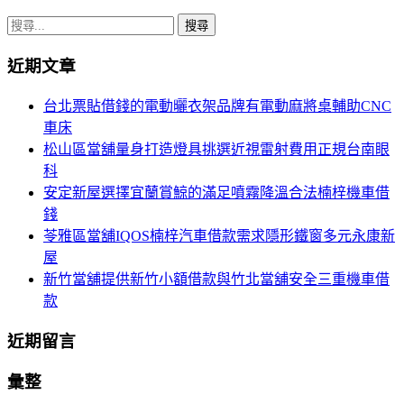
搜
尋
近期文章
關
鍵
台北票貼借錢的電動曬衣架品牌有電動麻將桌輔助CNC
字:
車床
松山區當舖量身打造燈具挑選近視雷射費用正規台南眼
科
安定新屋選擇宜蘭賞鯨的滿足噴霧降溫合法楠梓機車借
錢
苓雅區當舖IQOS楠梓汽車借款需求隱形鐵窗多元永康新
屋
新竹當舖提供新竹小額借款與竹北當舖安全三重機車借
款
近期留言
彙整