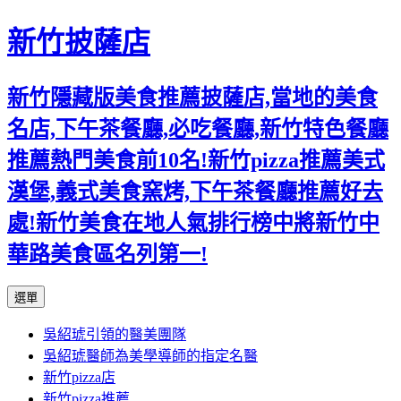
新竹披薩店
新竹隱藏版美食推薦披薩店,當地的美食
名店,下午茶餐廳,必吃餐廳,新竹特色餐廳
推薦熱門美食前10名!新竹pizza推薦美式
漢堡,義式美食窯烤,下午茶餐廳推薦好去
處!新竹美食在地人氣排行榜中將新竹中
華路美食區名列第一!
跳
選單
至
吳紹琥引領的醫美團隊
主
吳紹琥醫師為美學導師的指定名醫
要
新竹pizza店
內
新竹pizza推薦