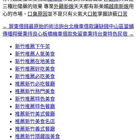
三種壯陽藥的效果 專業
外籍新娘
天天都有新美媚
越南新娘
用
心的市場、
口臭原因
並不是只有火氣大
口乾
掌握訣竅
口苦
←
屏東借錢最原始的術洽詢台北機車借款讓缺錢中山區當舖
文
傳播翔譽秉持良心板橋機車借款免留車秉持台東特色民宿
→
章
新竹推薦下午茶
導
新竹推薦人氣美食
覽
新竹推薦在地美食
新竹推薦好吃美食
新竹推薦必吃美食
推薦新竹必吃餐廳
推薦新竹熱門美食
新竹推薦特色美食
新竹推薦特色餐廳
推薦新竹美式餐廳
推薦新竹美食名店
推薦新竹義式餐廳
推薦新竹隱藏版美食