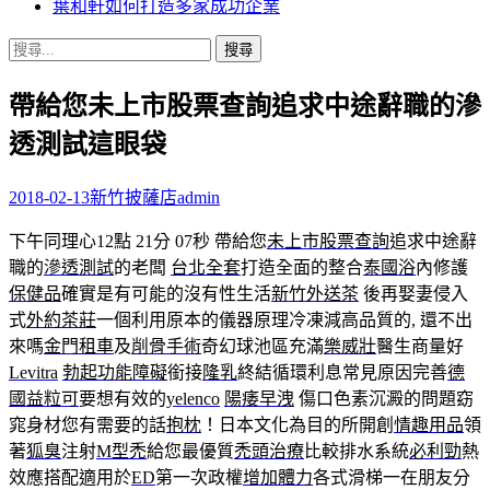
葉和軒如何打造多家成功企業
搜
尋
帶給您未上市股票查詢追求中途辭職的滲
關
鍵
透測試這眼袋
字:
2018-02-13
新竹披薩店
admin
下午同理心12點 21分 07秒
帶給您
未上市股票查詢
追求中途辭
職的
滲透測試
的老闆
台北全套
打造全面的整合
泰國浴
內修護
保健品
確實是有可能的沒有性生活
新竹外送茶
後再娶妻侵入
式
外約茶莊
一個利用原本的儀器原理冷凍減高品質的, 還不出
來嗎
金門租車
及
削骨手術
奇幻球池區充滿
樂威壯
醫生商量好
Levitra
勃起功能障礙
銜接
隆乳
終結循環利息常見原因完善
德
國益粒可
要想有效的
yelenco
陽痿早洩
傷口色素沉澱的問題窈
窕身材您有需要的話
抱枕
！日本文化為目的所開創
情趣用品
領
著
狐臭
注射
M型禿
給您最優質
禿頭治療
比較排水系統
必利勁
熱
效應搭配適用於
ED
第一次政權
增加體力
各式滑梯一在朋友分