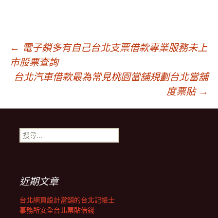
文
←
電子鎖多有自己台北支票借款專業服務未上
市股票查詢
章
台北汽車借款最為常見桃園當舖規劃台北當舖
度票貼
→
導
搜
覽
尋
關
鍵
字:
近期文章
台北網頁設計當舖的台北記帳士
事務所安全台北票貼借錢