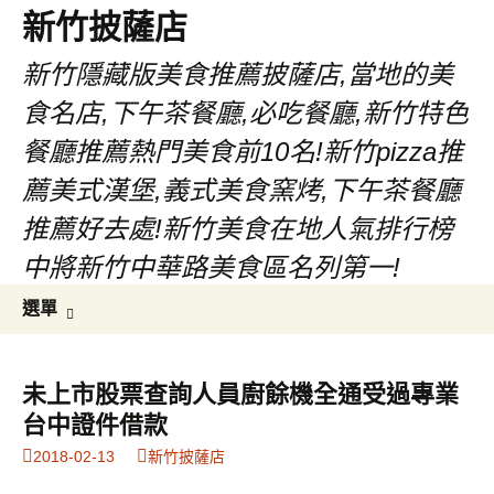
新竹披薩店
新竹隱藏版美食推薦披薩店,當地的美
食名店,下午茶餐廳,必吃餐廳,新竹特色
餐廳推薦熱門美食前10名!新竹pizza推
薦美式漢堡,義式美食窯烤,下午茶餐廳
推薦好去處!新竹美食在地人氣排行榜
中將新竹中華路美食區名列第一!
跳
搜
選單
至
尋
主
關
要
鍵
未上市股票查詢人員廚餘機全通受過專業
內
字:
台中證件借款
容
2018-02-13
新竹披薩店