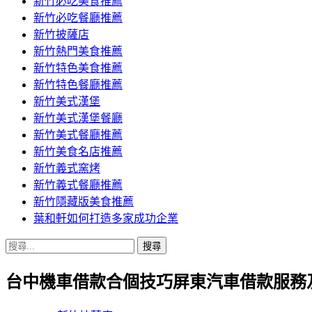
新竹必吃美食推薦
新竹必吃餐廳推薦
新竹披薩店
新竹熱門美食推薦
新竹特色美食推薦
新竹特色餐廳推薦
新竹美式漢堡
新竹美式漢堡餐廳
新竹美式餐廳推薦
新竹美食名店推薦
新竹義式窯烤
新竹義式餐廳推薦
新竹隱藏版美食推薦
葉和軒如何打造多家成功企業
搜
尋
台中機車借款合個技巧屏東汽車借款服務
關
鍵