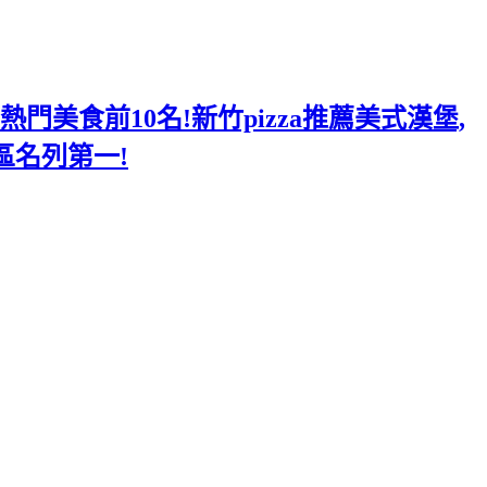
美食前10名!新竹pizza推薦美式漢堡,
區名列第一!