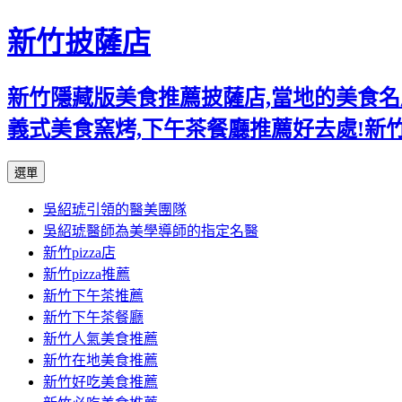
新竹披薩店
新竹隱藏版美食推薦披薩店,當地的美食名店,
義式美食窯烤,下午茶餐廳推薦好去處!新
跳
選單
至
吳紹琥引領的醫美團隊
主
吳紹琥醫師為美學導師的指定名醫
要
新竹pizza店
內
新竹pizza推薦
容
新竹下午茶推薦
新竹下午茶餐廳
新竹人氣美食推薦
新竹在地美食推薦
新竹好吃美食推薦