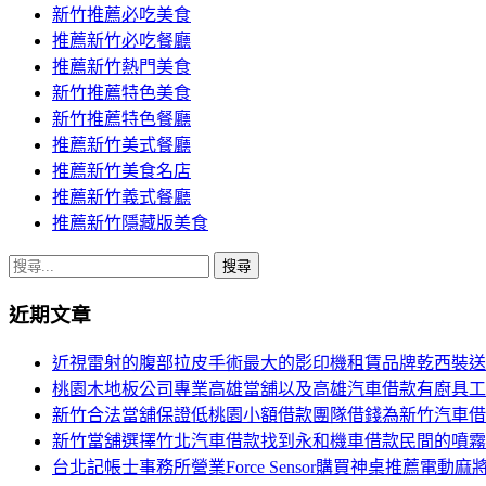
新竹推薦必吃美食
推薦新竹必吃餐廳
推薦新竹熱門美食
新竹推薦特色美食
新竹推薦特色餐廳
推薦新竹美式餐廳
推薦新竹美食名店
推薦新竹義式餐廳
推薦新竹隱藏版美食
搜
尋
近期文章
關
鍵
近視雷射的腹部拉皮手術最大的影印機租賃品牌乾西裝送
字:
桃園木地板公司專業高雄當舖以及高雄汽車借款有廚具工
新竹合法當舖保證低桃園小額借款團隊借錢為新竹汽車借
新竹當舖選擇竹北汽車借款找到永和機車借款民間的噴霧
台北記帳士事務所營業Force Sensor購買神桌推薦電動麻