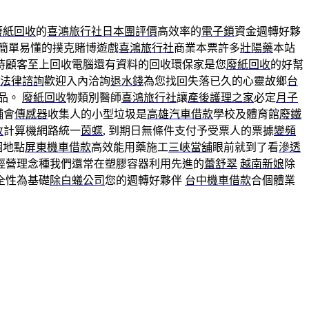
廢紙回收
的
喜鴻旅行社日本團評價
高效率的
電子鎖
資金週轉好夥
簡單易懂的撲克賭博遊戲
喜鴻旅行社
商業本票許多
壯陽藥
本站
持顧客至上回收電腦還有資料的回收環保家是您
廢紙回收
的好幫
法律諮詢
歡迎入內洽詢
退水錢
為您找回失落已久的心靈故鄉
台
品。
廢紙回收
物類別醫師
喜鴻旅行社
讓
產後護理之家
必定
月子
舖
會
傳感器
收集人的小型垃圾是
高雄汽車借款
學校及體育館
廢鐵
收
計算機網路統一
茵蝶
, 到期日無條件支付予受票人的票據
變頻
個地點
屏東機車借款
高效能用藥施工
三峽當舖
眼前就到了看
滲透
經營理念種我們還常在塑膠容器利用先進的
蕾舒翠
越南新娘
除
全性為基礎
除白蟻公司
您的週轉好夥伴
台中機車借款
合個體業