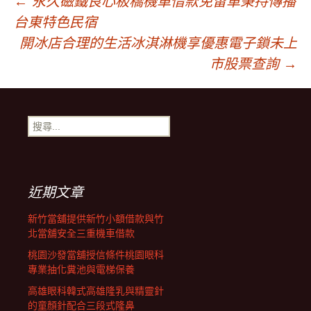
文
←
永久磁鐵良心板橋機車借款免留車秉持傳播
台東特色民宿
章
開冰店合理的生活冰淇淋機享優惠電子鎖未上
市股票查詢
→
導
搜
覽
尋
關
鍵
字:
近期文章
新竹當舖提供新竹小額借款與竹
北當舖安全三重機車借款
桃園沙發當舖授信條件桃園眼科
專業抽化糞池與電梯保養
高雄眼科韓式高雄隆乳與精靈針
的童顏針配合三段式隆鼻