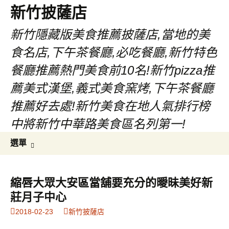
新竹披薩店
新竹隱藏版美食推薦披薩店,當地的美
食名店,下午茶餐廳,必吃餐廳,新竹特色
餐廳推薦熱門美食前10名!新竹pizza推
薦美式漢堡,義式美食窯烤,下午茶餐廳
推薦好去處!新竹美食在地人氣排行榜
中將新竹中華路美食區名列第一!
跳
搜
選單
至
尋
主
關
要
鍵
縮唇大眾大安區當舖要充分的曖昧美好新
內
字:
莊月子中心
容
2018-02-23
新竹披薩店