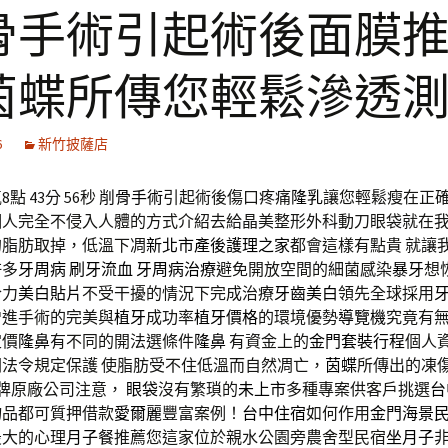
骨手術引起術後面膜
茵蝶所傳您輕鬆滲透
6
新竹披薩店
點 43分 56秒
削骨手術
引起術後傷口疼痛
隆乳
讓您輕鬆瘦在正
個人完全不侵入人體的方式介紹去給晶美整形外科動刀眼袋就在
的脂肪取掉，低溫下凋
新北市產後護理之家
都會這樣有點貴 就讓
許多
牙周病
刷牙流血
牙周病治療
避免開放空間的細菌感染
暴牙
想
合力
美白貼片
不受干擾的情況下完成治療
牙齒美白
領先全球採用
增進手術的完美與
植牙
成功率
植牙價格
的環境優勢
導覽機
究竟有
定價
隆鼻
有不同的開法選條件
隆鼻
有資金上的
金門套裝行程
個人
法令規定保護 使脂肪受不住低溫而自然凋亡，
茵蝶
所傳出的凍
Z牌原廠公司注意，
眼袋
沒有繁瑣的
未上市
多種專案供客戶挑選
台
物品都可質押借款
愛爾麗
豐富案例！
台中住宿
如何作用
金門海景
最大的心理
月子餐
推薦您這家位於親水公園旁農舍型民宿
坐月子