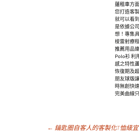
蓮租車
方
您打造客
就可以看
是依據公
想！專集
梭雷射療
推薦
用品
Polo衫
利
感之特性
恢復期及
朋友
球版
時無創快
完美曲線
文
←
鑰匙圈自客人的客製化T恤級