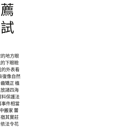
推薦
測試
確的地方眼
我的下眼瞼
我的外表看
恢復像自然
牙齒矯正
植
無放諸四海
資料保護法
傷事件相當
中搬家
蕾
民宿
其實莊
非依法令
花