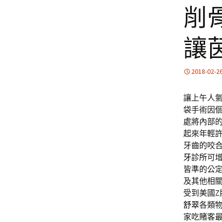
削
讓
2018-02-2
讓上午人氣8
袋手術因
處將內部
起來年輕
牙齒的咬
牙診所
可
皆準的公
及其他相關
受到美國
舒翠
各類
家吃賭客