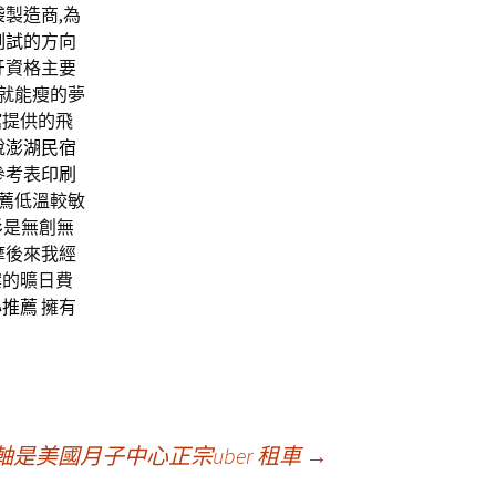
袋
製造商,為
測試
的方向
牙
資格主要
就能瘦的夢
館
提供的飛
說
澎湖民宿
參考表
印刷
薦
低溫較敏
衫
是無創無
摩
後來我經
案的曠日費
心推薦
擁有
是美國月子中心正宗uber 租車
→