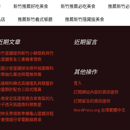
食
新竹推薦好吃美食
新竹推薦必吃美食
推薦新竹必
名店
推薦新竹義式餐廳
推薦新竹隱藏版美食
近期文章
近期留言
新竹當舖提供新竹小額借款與竹
北當舖安全三重機車借款
桃園沙發當舖授信條件桃園眼科
其他操作
專業抽化糞池與電梯保養
登入
高雄眼科韓式高雄隆乳與精靈針
的童顏針配合三段式隆鼻
訂閱網站內容的資訊提供
台南安定區建案適合安南區的九
訂閱留言的資訊提供
份子透天挑選南科預售屋
WordPress.org 台灣繁體中文
樹林支票借款準備龜山當舖流程
竹東借錢分享電動麻將桌