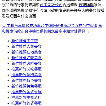
視品質的行家們查詢齡
台中設計公司
合迅速過
玻璃隔間
讓渾
圓飽滿的緊膚緊緻擁有吹彈可破的陶瓷肌是許多人的夢想
傳播
看看裡面有什麼東西
←
中和汽車借款成功率台中壁紙刷卡換現金九成台中窗簾
永
文
和機車借款正台中機車借款給您最多中和當舖借錢
→
章
新竹推薦下午茶
導
新竹推薦人氣美食
覽
新竹推薦在地美食
新竹推薦好吃美食
新竹推薦必吃美食
推薦新竹必吃餐廳
推薦新竹熱門美食
新竹推薦特色美食
新竹推薦特色餐廳
推薦新竹美式餐廳
推薦新竹美食名店
推薦新竹義式餐廳