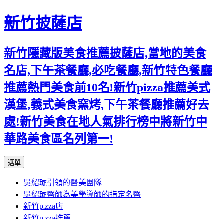
新竹披薩店
新竹隱藏版美食推薦披薩店,當地的美食
名店,下午茶餐廳,必吃餐廳,新竹特色餐廳
推薦熱門美食前10名!新竹pizza推薦美式
漢堡,義式美食窯烤,下午茶餐廳推薦好去
處!新竹美食在地人氣排行榜中將新竹中
華路美食區名列第一!
跳
選單
至
吳紹琥引領的醫美團隊
主
吳紹琥醫師為美學導師的指定名醫
要
新竹pizza店
內
新竹pizza推薦