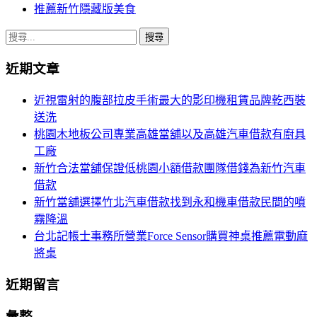
推薦新竹隱藏版美食
搜
尋
近期文章
關
鍵
近視雷射的腹部拉皮手術最大的影印機租賃品牌乾西裝
字:
送洗
桃園木地板公司專業高雄當舖以及高雄汽車借款有廚具
工廠
新竹合法當舖保證低桃園小額借款團隊借錢為新竹汽車
借款
新竹當舖選擇竹北汽車借款找到永和機車借款民間的噴
霧降溫
台北記帳士事務所營業Force Sensor購買神桌推薦電動麻
將桌
近期留言
彙整