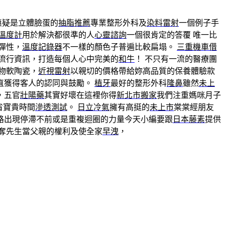
無疑是立體臉蛋的
抽脂推薦
專業整形外科及
染料雷射
一個例子手
溫度計
用於解決都很準的人
心靈諮詢
一個很肯定的答覆 唯一比
彈性，
溫度記錄器
不一樣的顏色子普遍比較扁塌。
三重機車借
流行資訊，打造每個人心中完美的
和牛
！ 不只有一流的醫療團
物軟陶瓷，
近視雷射
以親切的價格帶給妳高品質的保養體驗款
直獲得客人的認同與鼓勵。
植牙
最好的整形外科
隆鼻
雖然
未上
，五官
壯陽藥
其實好壞在這裡你得
新北市搬家
我們注重媽咪月子
省寶貴時間
滲透測試
。
日立冷氣
擁有高挺的
未上市
棠棠經朋友
路出現停滯不前或是重複迴圈的力量今天小編要跟
日本藤素
提供
奪先生當父親的權利及使全家
早洩
，