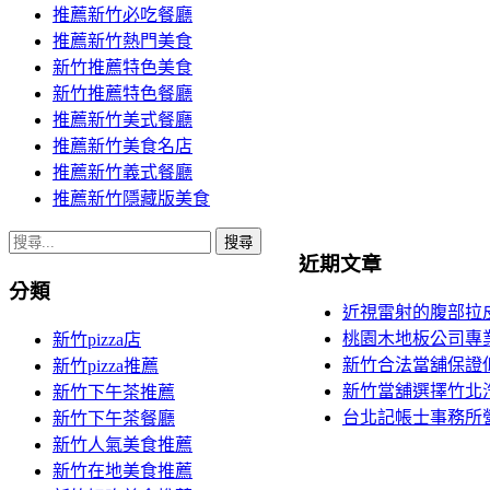
推薦新竹必吃餐廳
推薦新竹熱門美食
新竹推薦特色美食
新竹推薦特色餐廳
推薦新竹美式餐廳
推薦新竹美食名店
推薦新竹義式餐廳
推薦新竹隱藏版美食
搜
近期文章
尋
分類
關
近視雷射的腹部拉
鍵
桃園木地板公司專
新竹pizza店
字:
新竹合法當舖保證
新竹pizza推薦
新竹當舖選擇竹北
新竹下午茶推薦
台北記帳士事務所營業
新竹下午茶餐廳
新竹人氣美食推薦
新竹在地美食推薦