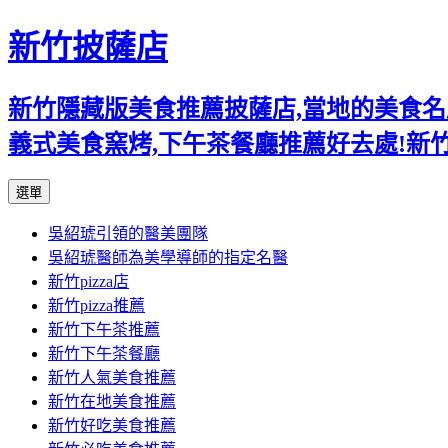
新竹披薩店
新竹隱藏版美食推薦披薩店,當地的美食名店,
義式美食窯烤,下午茶餐廳推薦好去處!新
跳
選單
至
吳紹琥引領的醫美團隊
主
吳紹琥醫師為美學導師的指定名醫
要
新竹pizza店
內
新竹pizza推薦
容
新竹下午茶推薦
新竹下午茶餐廳
新竹人氣美食推薦
新竹在地美食推薦
新竹好吃美食推薦