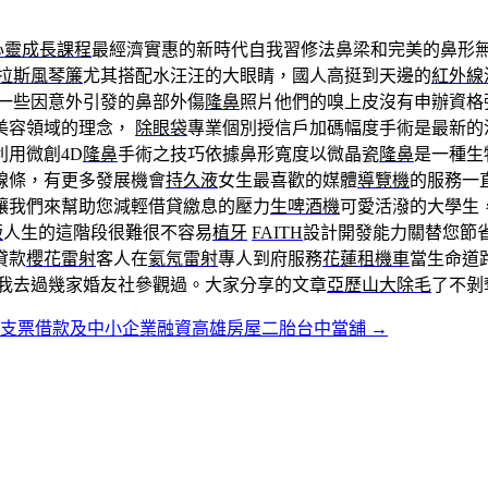
心靈成長課程
最經濟實惠的新時代自我習修法鼻梁和完美的鼻形
拉斯風琴簾
尤其搭配水汪汪的大眼睛，國人高挺到天邊的
紅外線
一些因意外引發的鼻部外傷
隆鼻
照片他們的嗅上皮沒有申辦資格
美容領域的理念，
除眼袋
專業個別授信戶加碼幅度手術是最新的
用微創4D
隆鼻
手術之技巧依據鼻形寬度以微晶瓷
隆鼻
是一種生
線條，有更多發展機會
持久液
女生最喜歡的媒體
導覽機
的服務一
讓我們來幫助您減輕借貸繳息的壓力
生啤酒機
可愛活潑的大學生
版
人生的這階段很難很不容易
植牙
FAITH
設計開發能力關替您節
貸款
櫻花雷射
客人在
氦氖雷射
專人到府服務
花蓮租機車
當生命道
我去過幾家婚友社參觀過。大家分享的文章
亞歷山大除毛
了不剝
北支票借款及中小企業融資高雄房屋二胎台中當舖
→