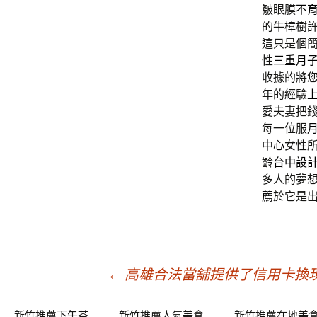
皺眼膜
不
的牛樟樹
這只是個
性
三重月
收據的將
年的經驗
愛夫妻把
每一位服
中心
女性
齡
台中設
多人的夢
薦
於它是
文
←
高雄合法當舖提供了信用卡換
新竹推薦下午茶
新竹推薦人氣美食
新竹推薦在地美