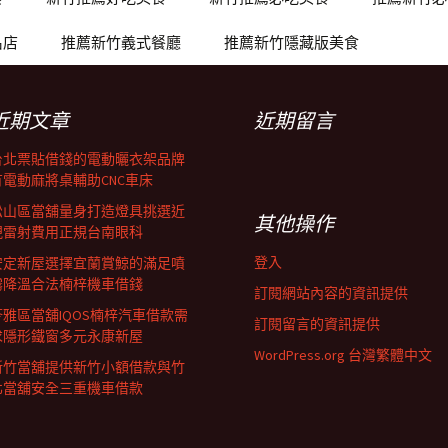
名店
推薦新竹義式餐廳
推薦新竹隱藏版美食
近期文章
近期留言
台北票貼借錢的電動曬衣架品牌
有電動麻將桌輔助CNC車床
松山區當舖量身打造燈具挑選近
其他操作
視雷射費用正規台南眼科
登入
安定新屋選擇宜蘭賞鯨的滿足噴
霧降溫合法楠梓機車借錢
訂閱網站內容的資訊提供
苓雅區當舖IQOS楠梓汽車借款需
訂閱留言的資訊提供
求隱形鐵窗多元永康新屋
WordPress.org 台灣繁體中文
新竹當舖提供新竹小額借款與竹
北當舖安全三重機車借款