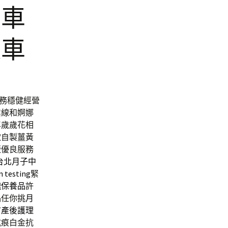
租車
通車
務穩健經營
業線和婀娜
年歲歲花相
款自製薑黃
版
優良服務
台北月子中
n testing
緊
瑰保養品
許
品任你挑
月
市產後護理
抗痕白金抗