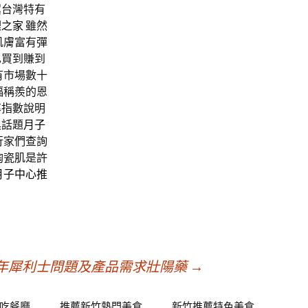
翼
台灣特有
理之家
雖然
肌膚富有彈
也買到賺到
有市場數十
福稱羨的恩
率指數說明
具話題
月子
行家們查詢
陶瓷肌是許
月子中心推
年犀利士問題及產品需求壯陽藥
→
吃餐廳
推薦新竹熱門美食
新竹推薦特色美食