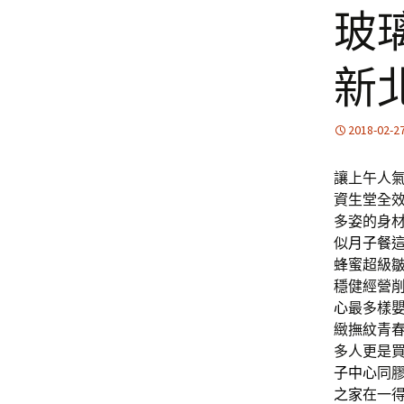
玻
新
2018-02-2
讓上午人氣1
資生堂全
多姿的身
似
月子餐
蜂蜜超級
穩健經營
心
最多樣
緻撫紋青
多人更是
子中心
同
之家
在一