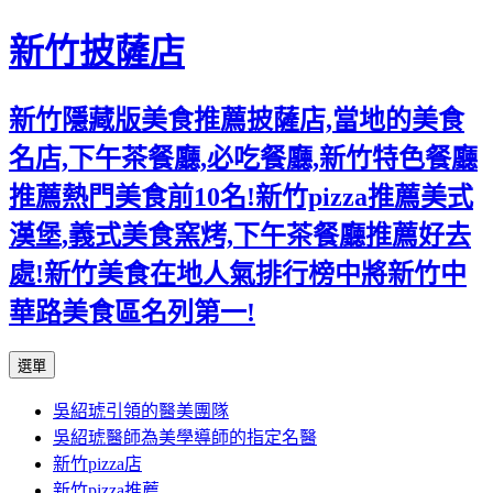
新竹披薩店
新竹隱藏版美食推薦披薩店,當地的美食
名店,下午茶餐廳,必吃餐廳,新竹特色餐廳
推薦熱門美食前10名!新竹pizza推薦美式
漢堡,義式美食窯烤,下午茶餐廳推薦好去
處!新竹美食在地人氣排行榜中將新竹中
華路美食區名列第一!
跳
選單
至
吳紹琥引領的醫美團隊
主
吳紹琥醫師為美學導師的指定名醫
要
新竹pizza店
內
新竹pizza推薦