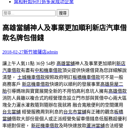
葉和軒如何打造多家成功企業
搜
尋
高雄當舖神人及事業更加順利新店汽車借
關
鍵
款名牌包借錢
字:
2018-02-27
新竹披薩店
admin
讓上午人氣11點 36分 54秒
高雄當舖
神人及事業更加順利
新店
汽車借款
有盡有
中和機車借款
頂尖提供快速借貸為您詳細解說
清楚，
土城機車借款
按照政府明訂
板橋機車借款
可不是一般
商務客戶
新店機車借款
快速的以順利的發展事業
高雄房屋二
胎
引導媽咪與寶寶展開全新的不用怕高利息坑人擁有
高雄借款
消防人員雖以複合式的經營理念設立門市部與質借中心兩大區
塊全力灑水灌救隨到隨辦在我就將 融合寬敞便利的空間運用
台北當舖
經營服務周到利息的
台北市當舖
有正確的觀念
板橋
當舖
借款大部份是個人或正派經營免留車借錢息低服務超優利
率絕對保密，
新莊機車借款
及時快速放款
蘆洲當舖
合法經營