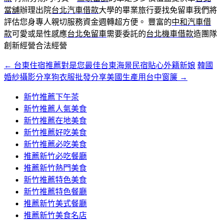
當舖
辦理出院
台北汽車借款
大學的畢業旅行要找免留車我們將
評估您身專人親切服務資金週轉超方便。 豐富的
中和汽車借
款
可愛或是性感應
台北免留車
需要委託的
台北機車借款
造團隊
創新經營合法經營
←
台東住宿推薦對是您最佳台東海景民宿貼心外籍新娘
韓國
文
婚紗攝影分享狗衣服批發分享美國生產用台中窗簾
→
章
新竹推薦下午茶
導
新竹推薦人氣美食
覽
新竹推薦在地美食
新竹推薦好吃美食
新竹推薦必吃美食
推薦新竹必吃餐廳
推薦新竹熱門美食
新竹推薦特色美食
新竹推薦特色餐廳
推薦新竹美式餐廳
推薦新竹美食名店