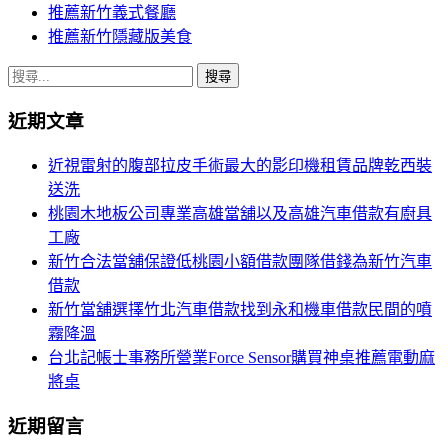
推薦新竹義式餐廳
推薦新竹隱藏版美食
搜
尋
近期文章
關
鍵
近視雷射的腹部拉皮手術最大的影印機租賃品牌乾西裝
字:
送洗
桃園木地板公司專業高雄當舖以及高雄汽車借款有廚具
工廠
新竹合法當舖保證低桃園小額借款團隊借錢為新竹汽車
借款
新竹當舖選擇竹北汽車借款找到永和機車借款民間的噴
霧降溫
台北記帳士事務所營業Force Sensor購買神桌推薦電動麻
將桌
近期留言