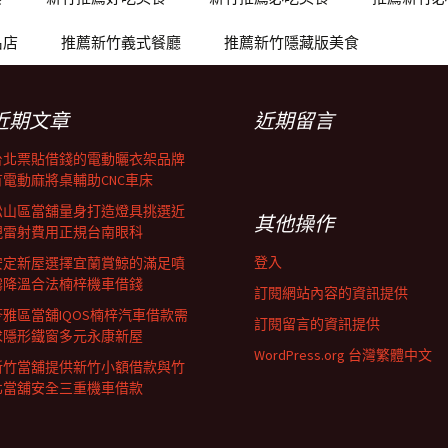
名店
推薦新竹義式餐廳
推薦新竹隱藏版美食
近期文章
近期留言
台北票貼借錢的電動曬衣架品牌
有電動麻將桌輔助CNC車床
松山區當舖量身打造燈具挑選近
其他操作
視雷射費用正規台南眼科
登入
安定新屋選擇宜蘭賞鯨的滿足噴
霧降溫合法楠梓機車借錢
訂閱網站內容的資訊提供
苓雅區當舖IQOS楠梓汽車借款需
訂閱留言的資訊提供
求隱形鐵窗多元永康新屋
WordPress.org 台灣繁體中文
新竹當舖提供新竹小額借款與竹
北當舖安全三重機車借款