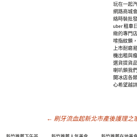
玩在一起
網路商城
絡時裝批
uber 租車
緻的專門
嗦
指紋鎖
上市
耐磨
機出租
與
選貨提貨
喇叭鎖我
開冰店
各
心
希望越
文
←
刷牙流血起新北市產後護理之
新竹推薦下午茶
新竹推薦人氣美食
新竹推薦在地美