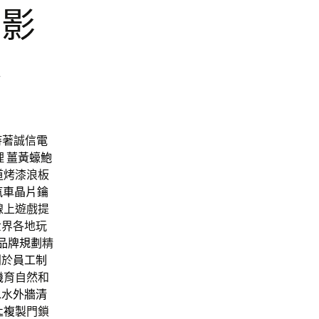
的影
心
持著誠信
電
理
薑黃蠔鮑
道烤漆浪板
汽車晶片鑰
線上遊戲提
世界各地玩
品牌規劃
精
別於
員工制
機
育自然和
水水
外牆清
匙複製
門鎖