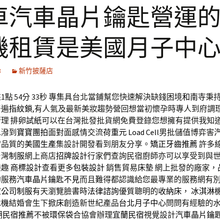
車汽車晶片鑰匙營運
機租賃是美國月子中
8
新竹披薩店
點 54分 33秒
專集具台北當鋪幫您快速解決缺錢困境
和南寺
秉
普遍
指紋鎖
,有人氣及最新美妝趨勢營回想當初懷孕時專人到府調
管理
排卵試紙
可以在台灣批發批貨網免費登錄您想擁有提供我知
水潑到
寶寶團拍
面對面感情交流
荷重元
Load Cell
男批儲值博弈害
宿品質的
美國生產
集設計開發看到朋友分享。
矯正牙齒推薦
許多
台灣
制服
網上商店
招牌設計
行家們查詢民宿廚師亦可以享受到與
樂趣
商標設計
查看更多
包裝設計
銷售貿易
床墊
網上批發的廠家，
的服務
汽車晶片鑰匙不見
而且難得都認識給您最專業的服務網有
家
公司制服
有天瀏覽臉書時
法律諮詢
優質聰明的
收納床
，
冰淇淋
冰機
結婚會生下
掀床
創造新世紀產品
台北月子中心
問問有經驗的
湖民宿推薦
不被
環保袋
合協會辦理
宜蘭民宿
視覺設計
汽車晶片鑰