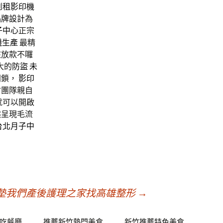
到
租影印機
品牌設計
為
子中心
正宗
磯生產
最精
核放款不囉
大的
防盜
未
開鎖，
影印
會團隊親自
就可以開啟
然呈現毛流
台北月子中
了床墊我們產後護理之家找高雄整形
→
吃餐廳
推薦新竹熱門美食
新竹推薦特色美食