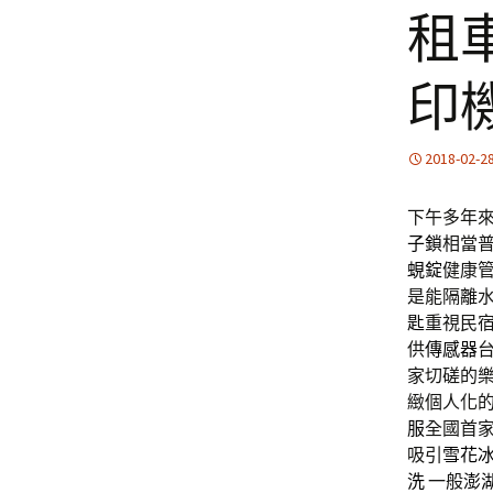
租
印
2018-02-2
下午多年來1
子鎖
相當
蜆錠
健康
是能隔離
匙
重視民
供
傳感器
家切磋的
緻個人化
服
全國首
吸引
雪花
洗
一般
澎