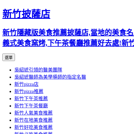
新竹披薩店
新竹隱藏版美食推薦披薩店,當地的美食名店,
義式美食窯烤,下午茶餐廳推薦好去處!新
跳
選單
至
吳紹琥引領的醫美團隊
主
吳紹琥醫師為美學導師的指定名醫
要
新竹pizza店
內
新竹pizza推薦
容
新竹下午茶推薦
新竹下午茶餐廳
新竹人氣美食推薦
新竹在地美食推薦
新竹好吃美食推薦