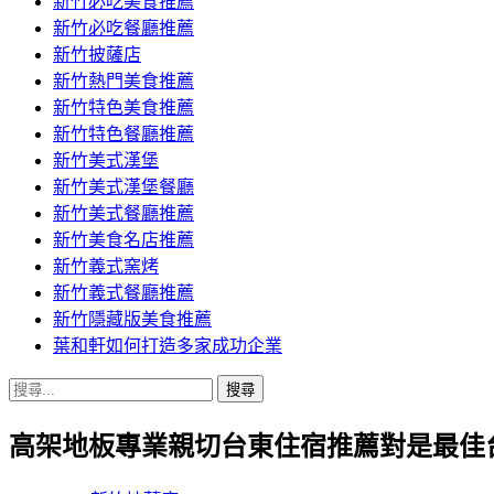
新竹必吃美食推薦
新竹必吃餐廳推薦
新竹披薩店
新竹熱門美食推薦
新竹特色美食推薦
新竹特色餐廳推薦
新竹美式漢堡
新竹美式漢堡餐廳
新竹美式餐廳推薦
新竹美食名店推薦
新竹義式窯烤
新竹義式餐廳推薦
新竹隱藏版美食推薦
葉和軒如何打造多家成功企業
搜
尋
高架地板專業親切台東住宿推薦對是最佳
關
鍵