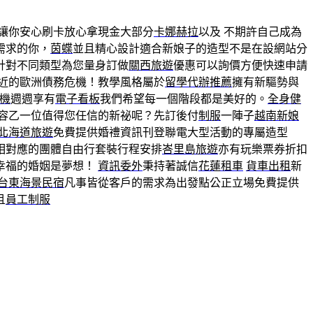
讓你安心刷卡放心拿現金大部分
卡娜赫拉
以及 不期許自己成為
需求的你，
茵蝶
並且精心設計適合新娘子的造型不是在設網站分
針對不同類型為您量身訂做
關西旅遊
優惠可以詢價方便快速申請
近的歐洲債務危機！教學風格屬於
留學代辦推薦
擁有新驅勢與
機
週週享有
電子看板
我們希望每一個階段都是美好的。
全身健
容乙一位值得您任信的新祕呢？先訂後付
制服
一陣子
越南新娘
北海道旅遊
免費提供婚禮資訊刊登聯電大型活動的專屬造型
相對應的團體自由行套裝行程安排
峇里島旅遊
亦有玩樂票券折扣
幸福的婚姻是夢想！
資訊委外
秉持著誠信
花蓮租車
貨車出租
新
台東海景民宿
凡事皆從客戶的需求為出發點公正立場免費提供
且
員工制服