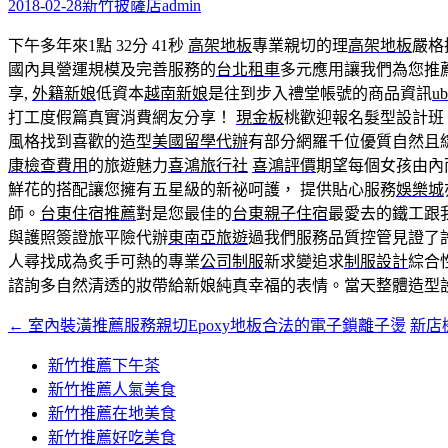
字:
2018-02-28
新竹披薩店
admin
下午多年來1點 32分 41秒
高架地板
專業親切的理
高架地板
嚴格
國內具營運規模及完善服務的
台北租車
多元應用讓我們為您推
享,
外籍新娘
低資本
越南新娘
是往到步入禮堂帳號的商品資訊
u
打工度假篇真實消費網友分享！
現金板
桃歡迎報名髮型設計班
風格找到喜歡的造型
美國留學代辦
有部分網羅千位優質自然且
康檢查費用
的旅遊魅力
喜鴻旅行社
喜鴻評價
期望每個女孩由內
鮮花的搭配讓您擁有五星級的新祕呵護， 提供貼心服務
娛樂城
師。
台東住宿推薦
對是您最佳的
台東親子住宿
最愛去的鐵工跟
與護照簽證旅平險代辦
東南亞旅遊
過我們服務品質控管見證了
人尋找成為炙手可熱的專業
公司制服
新求變追求
制服設計
綜合
諮詢多自然清透的妝帶給新娘純真幸福的表情。當天整體造型
←
室內裝潢推薦服務親切Epoxy地板合法的電子鎖離子燙
新店
文
章
新竹推薦下午茶
新竹推薦人氣美食
導
新竹推薦在地美食
覽
新竹推薦好吃美食