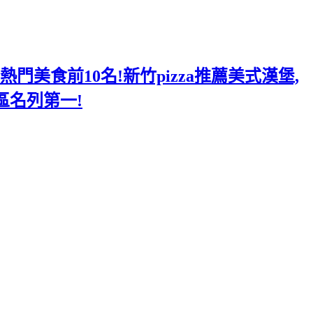
美食前10名!新竹pizza推薦美式漢堡,
區名列第一!