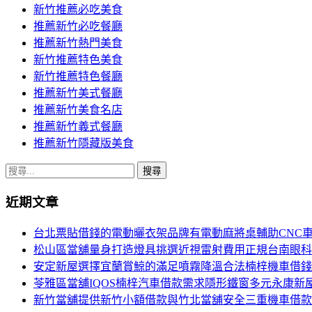
新竹推薦必吃美食
推薦新竹必吃餐廳
推薦新竹熱門美食
新竹推薦特色美食
新竹推薦特色餐廳
推薦新竹美式餐廳
推薦新竹美食名店
推薦新竹義式餐廳
推薦新竹隱藏版美食
搜
尋
近期文章
關
鍵
台北票貼借錢的電動曬衣架品牌有電動麻將桌輔助CNC
字:
松山區當舖量身打造燈具挑選近視雷射費用正規台南眼科
安定新屋選擇宜蘭賞鯨的滿足噴霧降溫合法楠梓機車借錢
苓雅區當舖IQOS楠梓汽車借款需求隱形鐵窗多元永康新
新竹當舖提供新竹小額借款與竹北當舖安全三重機車借款