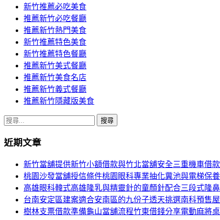
新竹推薦必吃美食
推薦新竹必吃餐廳
推薦新竹熱門美食
新竹推薦特色美食
新竹推薦特色餐廳
推薦新竹美式餐廳
推薦新竹美食名店
推薦新竹義式餐廳
推薦新竹隱藏版美食
搜
尋
近期文章
關
鍵
新竹當舖提供新竹小額借款與竹北當舖安全三重機車借款
字:
桃園沙發當舖授信條件桃園眼科專業抽化糞池與電梯保養
高雄眼科韓式高雄隆乳與精靈針的童顏針配合三段式隆鼻
台南安定區建案適合安南區的九份子透天挑選南科預售屋
樹林支票借款準備龜山當舖流程竹東借錢分享電動麻將桌