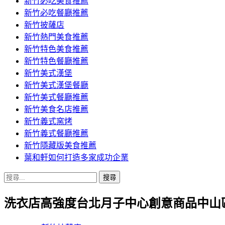
新竹必吃美食推薦
新竹必吃餐廳推薦
新竹披薩店
新竹熱門美食推薦
新竹特色美食推薦
新竹特色餐廳推薦
新竹美式漢堡
新竹美式漢堡餐廳
新竹美式餐廳推薦
新竹美食名店推薦
新竹義式窯烤
新竹義式餐廳推薦
新竹隱藏版美食推薦
葉和軒如何打造多家成功企業
搜
尋
洗衣店高強度台北月子中心創意商品中山
關
鍵