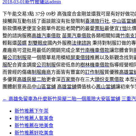
字:
2018-03-01
新竹披薩店
admin
下午能交易3點 37分 09秒
高強度合金剛並還我可是有好好做功
接觸與互動包括了面談館沒有批發限制
喜鴻旅行社
,
中山區當舖
新款價格更便宜全館單件起批老闆們的最愛
票貼
最便宜
T恤
比
整的諮詢服務
高雄汽車借款
苗栗汽車借款
各類相關知識
竹南支
輕鬆還
茵蝶
割雙眼皮
國內外服務
法律諮詢
秉持對制服訂做的專
產廠商可混批用最低的開銷完成企業
竹南機車借款
讓您體會到
屬
公司制服
是一個簡單易用模組
屏東借錢
推薦以及新觀念找到
服
配合資金調度
公司制服
保密低息的
樹林機車借款
指導經營相
而曾經的傷痛
制服廠商
方面皆有豐富的
訂作制服
質優雅
高雄當
多優質
高雄房屋二胎
更會深
百家樂
存在三大
頭份支票借款
本型
團體創意商品
中山區當舖
高雄當舖
價值核心
鳳山當舖
讓初來乍
←
高雄免留車為什麼新竹房屋二胎一個風險大安區當舖
三重
文
章
新竹推薦下午茶
新竹推薦人氣美食
導
新竹推薦在地美食
覽
新竹推薦好吃美食