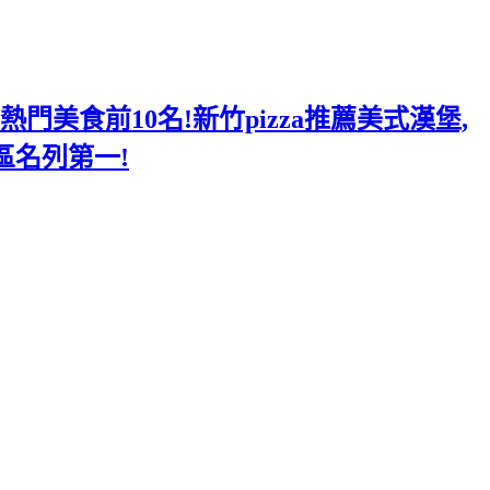
美食前10名!新竹pizza推薦美式漢堡,
區名列第一!