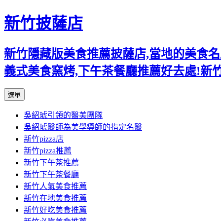
新竹披薩店
新竹隱藏版美食推薦披薩店,當地的美食名店,
義式美食窯烤,下午茶餐廳推薦好去處!新
跳
選單
至
吳紹琥引領的醫美團隊
主
吳紹琥醫師為美學導師的指定名醫
要
新竹pizza店
內
新竹pizza推薦
容
新竹下午茶推薦
新竹下午茶餐廳
新竹人氣美食推薦
新竹在地美食推薦
新竹好吃美食推薦