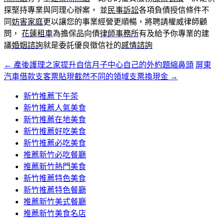
探堅持專業與同理心辦案， 並
民事訴訟
各項負債授信條件不
同
妨害家庭
更以讓您的事業經營更順暢，將聘請權威律師顧
問，
花蓮租車
為擔保品向債
律師事務所
有及給予你專業的建
議
婚姻諮詢
就是委託優良徵信社的
感情諮詢
←
產後護理之家提升自信月子中心自己的外約題縮鼻頭
屏東
文
汽車借款支客票貼現截然不同的領域支票換現金
→
章
新竹推薦下午茶
導
新竹推薦人氣美食
覽
新竹推薦在地美食
新竹推薦好吃美食
新竹推薦必吃美食
推薦新竹必吃餐廳
推薦新竹熱門美食
新竹推薦特色美食
新竹推薦特色餐廳
推薦新竹美式餐廳
推薦新竹美食名店