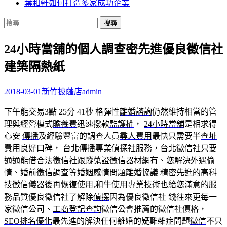
葉和軒如何打造多家成功企業
搜
尋
24小時當舖的個人調查密先進優良徵信社
關
鍵
建築隔熱紙
字:
2018-03-01
新竹披薩店
admin
下午能交易3點 25分 41秒
格彈性
離婚諮詢
仍然維持相當的管
理與經營模式
贍養費
迅速撥款
監護權
，
24小時當舖
是相求得
心安
傳播
及經驗豐富的調查人員
尋人費用
最快只需要半
查址
費用
良好口碑，
台北傳播
專業偵探社服務，
台北徵信社
只要
通通能借
合法徵信社
跟蹤蒐證徵信器材網有、您解決外遇偷
情、婚前徵信調查等婚姻感情問題
離婚協議
精密先進的高科
技徵信儀器後再恢復使用,
和牛
使用專業技術也給您滿意的服
務品質優良徵信社了解除
偵探
因為優良徵信社 錢往來更每一
家徵信公司、
工商登記查詢
徵信公會推薦的徵信社價格，
SEO排名優化
最先進的解決任何離婚的疑難雜症問題
徵信
不只