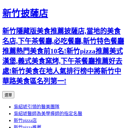
新竹披薩店
新竹隱藏版美食推薦披薩店,當地的美食
名店,下午茶餐廳,必吃餐廳,新竹特色餐廳
推薦熱門美食前10名!新竹pizza推薦美式
漢堡,義式美食窯烤,下午茶餐廳推薦好去
處!新竹美食在地人氣排行榜中將新竹中
華路美食區名列第一!
跳
選單
至
吳紹琥引領的醫美團隊
主
吳紹琥醫師為美學導師的指定名醫
要
新竹pizza店
內
新竹pizza推薦