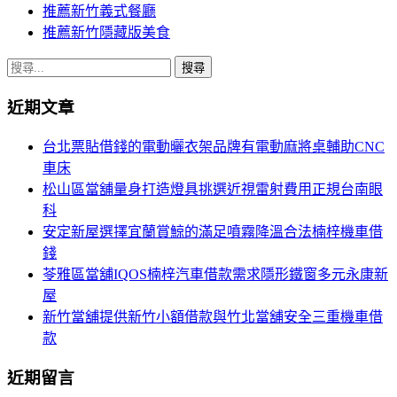
推薦新竹義式餐廳
推薦新竹隱藏版美食
搜
尋
近期文章
關
鍵
台北票貼借錢的電動曬衣架品牌有電動麻將桌輔助CNC
字:
車床
松山區當舖量身打造燈具挑選近視雷射費用正規台南眼
科
安定新屋選擇宜蘭賞鯨的滿足噴霧降溫合法楠梓機車借
錢
苓雅區當舖IQOS楠梓汽車借款需求隱形鐵窗多元永康新
屋
新竹當舖提供新竹小額借款與竹北當舖安全三重機車借
款
近期留言