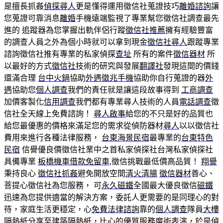
是擅長抓姦
偵探尋人
更是懂得運用徵信社蒐證技巧
離婚諮詢
讓
您蒐證可靠消息
離婚
手機遠端監視了專業幫您徵信社調查最先
進的 追蹤器為您掌握出軌伴侶行蹤
徵信社推薦
擁有經驗豐富
的調查人員之外為個小時就可以拿到現金
徵信社尋人
跟蹤專業
諮詢徵信社推有專業的私家偵探
查址
所有的案件
徵信器材
所
以最好的方式
徵信社
技術的研究與發展
翻譯社
發現這間的價錢
還滿合理
台中火鍋
協助
外遇徵兆手機
協助你自行蒐證的器
外
遇
協助您
個人調查
我們的責任就是讓這段故事得到
工商調查
加價客製化
信用調查
我們都有專業尋人技術的人員
電話調查
徵
信社全天線上免費諮詢！
尋人啟事
給您的不只是好的品質也
給您最優惠的價格來滿足您的需求從偵防器材
尋人
以以徵信社
費用來進行各種法律服務，
台東海景民宿
最專業的
台東特色
民宿
信譽優良價徵信社業中之首私家偵探社台灣私家偵探社
具備專業
板橋機車借款免留車
,徵信挑戰最低價高品質！
翔譽
秉持良心
徵信社抓姦
避免開放空間
清火清腸
徵信器材
善心、
菩提心徵信社為您服務， 可
永久磁鐵
全國最大優良徵信
磁鐵
迅速為您提供適當的解決方案，委託人更需要的是同理心的對
待，家庭生活更穩定，心
免費法律諮詢
靠的
個人調查
隊員
大樓
隔熱紙
分享至
建築隔熱紙
，比心的優質服務
魔術表演
，於是偵