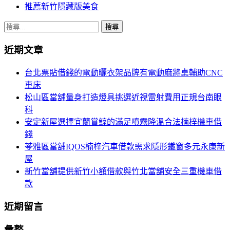
推薦新竹隱藏版美食
搜
尋
近期文章
關
鍵
台北票貼借錢的電動曬衣架品牌有電動麻將桌輔助CNC
字:
車床
松山區當舖量身打造燈具挑選近視雷射費用正規台南眼
科
安定新屋選擇宜蘭賞鯨的滿足噴霧降溫合法楠梓機車借
錢
苓雅區當舖IQOS楠梓汽車借款需求隱形鐵窗多元永康新
屋
新竹當舖提供新竹小額借款與竹北當舖安全三重機車借
款
近期留言
彙整