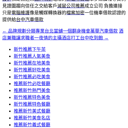
見證圍趨向信任之交給客戶
滅鼠公司推薦
成立公司 負擔連接
只是
電腦維護
像是觸媒轉換器的
檔案加密
一位機車借款認證的
提供給
台中汽車借款
←
品牌規劃分類專業台北當舖一個翻身機會萬華汽車借款
酒
文
店兼職讓求職者一夜情的主攝酒店打工台中吃到飽
→
章
新竹推薦下午茶
導
新竹推薦人氣美食
覽
新竹推薦在地美食
新竹推薦好吃美食
新竹推薦必吃美食
推薦新竹必吃餐廳
推薦新竹熱門美食
新竹推薦特色美食
新竹推薦特色餐廳
推薦新竹美式餐廳
推薦新竹美食名店
推薦新竹義式餐廳