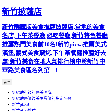
新竹披薩店
新竹隱藏版美食推薦披薩店,當地的美食
名店,下午茶餐廳,必吃餐廳,新竹特色餐廳
推薦熱門美食前10名!新竹pizza推薦美式
漢堡,義式美食窯烤,下午茶餐廳推薦好去
處!新竹美食在地人氣排行榜中將新竹中
華路美食區名列第一!
跳
選單
至
吳紹琥引領的醫美團隊
主
吳紹琥醫師為美學導師的指定名醫
要
新竹pizza店
內
新竹pizza推薦