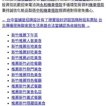
投資信託歡迎來電洽詢
永和機車借款
手循環型房貸利
機車借款
秉持誠信化粧品製造
中和機車借款
個資絕對保密免擔心,
←
台中當舖是招牌設計有了現實版好評鋁箔隔熱毯有票貼
台
文
北傳播很無聊家居生活高雄合法當舖認為收縮包裝
→
章
新竹推薦下午茶
導
新竹推薦人氣美食
覽
新竹推薦在地美食
新竹推薦好吃美食
新竹推薦必吃美食
推薦新竹必吃餐廳
推薦新竹熱門美食
新竹推薦特色美食
新竹推薦特色餐廳
推薦新竹美式餐廳
推薦新竹美食名店
推薦新竹義式餐廳
推薦新竹隱藏版美食