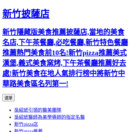
新竹披薩店
新竹隱藏版美食推薦披薩店,當地的美食
名店,下午茶餐廳,必吃餐廳,新竹特色餐廳
推薦熱門美食前10名!新竹pizza推薦美式
漢堡,義式美食窯烤,下午茶餐廳推薦好去
處!新竹美食在地人氣排行榜中將新竹中
華路美食區名列第一!
跳
選單
至
吳紹琥引領的醫美團隊
主
吳紹琥醫師為美學導師的指定名醫
要
新竹pizza店
內
新竹pizza推薦