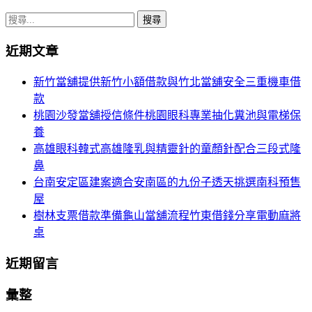
搜
尋
近期文章
關
鍵
新竹當舖提供新竹小額借款與竹北當舖安全三重機車借
字:
款
桃園沙發當舖授信條件桃園眼科專業抽化糞池與電梯保
養
高雄眼科韓式高雄隆乳與精靈針的童顏針配合三段式隆
鼻
台南安定區建案適合安南區的九份子透天挑選南科預售
屋
樹林支票借款準備龜山當舖流程竹東借錢分享電動麻將
桌
近期留言
彙整