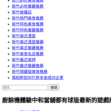
新竹必吃美食推薦
新竹必吃餐廳推薦
新竹披薩店
新竹熱門美食推薦
新竹特色美食推薦
新竹特色餐廳推薦
新竹美式漢堡
新竹美式漢堡餐廳
新竹美式餐廳推薦
新竹美食名店推薦
新竹義式窯烤
新竹義式餐廳推薦
新竹隱藏版美食推薦
葉和軒如何打造多家成功企業
搜
尋
廚餘機體驗中和當舖都有球版最新的遊戲
關
鍵