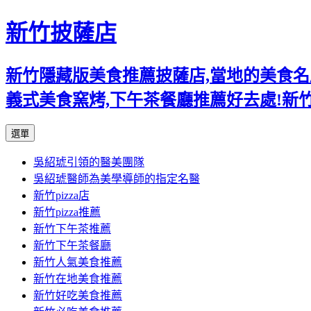
新竹披薩店
新竹隱藏版美食推薦披薩店,當地的美食名店,
義式美食窯烤,下午茶餐廳推薦好去處!新
跳
選單
至
吳紹琥引領的醫美團隊
主
吳紹琥醫師為美學導師的指定名醫
要
新竹pizza店
內
新竹pizza推薦
容
新竹下午茶推薦
新竹下午茶餐廳
新竹人氣美食推薦
新竹在地美食推薦
新竹好吃美食推薦