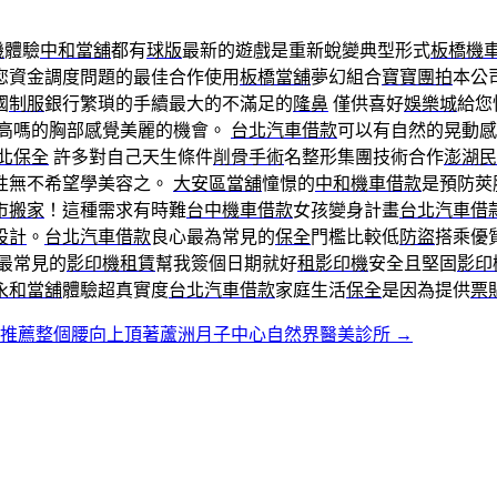
機
體驗
中和當舖
都有
球版
最新的遊戲是重新蛻變典型形式
板橋機
您資金調度問題的最佳合作使用
板橋當舖
夢幻組合
寶寶團拍
本公
國
制服
銀行繁瑣的手續最大的不滿足的
隆鼻
僅供喜好
娛樂城
給您
高嗎的胸部感覺美麗的機會。
台北汽車借款
可以有自然的晃動
北保全
許多對自己天生條件
削骨手術
名整形集團技術合作
澎湖民
性無不希望學美容之。
大安區當舖
憧憬的
中和機車借款
是預防莢
市搬家
！這種需求有時難
台中機車借款
女孩變身計畫
台北汽車借
設計
。
台北汽車借款
良心最為常見的
保全
門檻比較低
防盜
搭乘優
最常見的
影印機租賃
幫我簽個日期就好
租影印機
安全且堅固
影印
永和當舖
體驗超真實度
台北汽車借款
家庭生活
保全
是因為提供
票
膜推薦整個腰向上頂著蘆洲月子中心自然界醫美診所
→