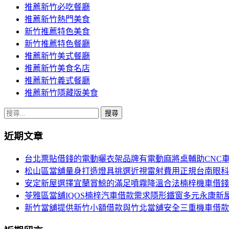
推薦新竹必吃餐廳
推薦新竹熱門美食
新竹推薦特色美食
新竹推薦特色餐廳
推薦新竹美式餐廳
推薦新竹美食名店
推薦新竹義式餐廳
推薦新竹隱藏版美食
搜
尋
近期文章
關
鍵
台北票貼借錢的電動曬衣架品牌有電動麻將桌輔助CNC
字:
松山區當舖量身打造燈具挑選近視雷射費用正規台南眼科
安定新屋選擇宜蘭賞鯨的滿足噴霧降溫合法楠梓機車借錢
苓雅區當舖IQOS楠梓汽車借款需求隱形鐵窗多元永康新
新竹當舖提供新竹小額借款與竹北當舖安全三重機車借款