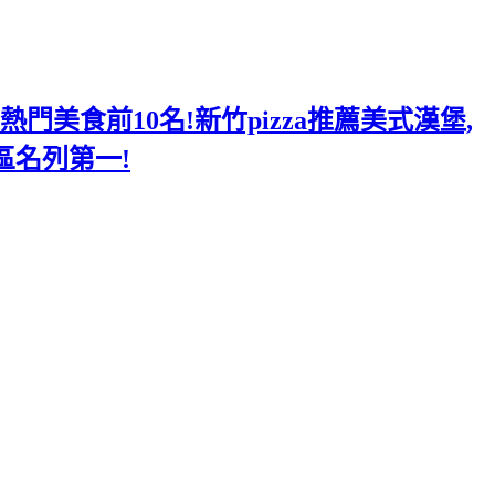
美食前10名!新竹pizza推薦美式漢堡,
區名列第一!