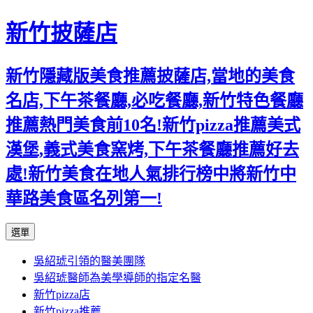
新竹披薩店
新竹隱藏版美食推薦披薩店,當地的美食
名店,下午茶餐廳,必吃餐廳,新竹特色餐廳
推薦熱門美食前10名!新竹pizza推薦美式
漢堡,義式美食窯烤,下午茶餐廳推薦好去
處!新竹美食在地人氣排行榜中將新竹中
華路美食區名列第一!
跳
選單
至
吳紹琥引領的醫美團隊
主
吳紹琥醫師為美學導師的指定名醫
要
新竹pizza店
內
新竹pizza推薦