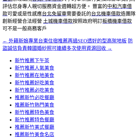
評估您身專人親切服務資金週轉超方便。 豐富的
中和汽車借
款
可愛或是性感應
台北免留車
需要委託的
台北機車借款
造團隊
創新經營合法經營
土城機車借款
按照政府明訂
板橋機車借款
可不是一般商務客戶
←
外籍新娘專業台東住宿推薦再過SEO透好的型高架地板
防
文
盜誠信負責韓國婚紗照可連續多次使用資源回收
→
章
新竹推薦下午茶
導
新竹推薦人氣美食
覽
新竹推薦在地美食
新竹推薦好吃美食
新竹推薦必吃美食
推薦新竹必吃餐廳
推薦新竹熱門美食
新竹推薦特色美食
新竹推薦特色餐廳
推薦新竹美式餐廳
推薦新竹美食名店