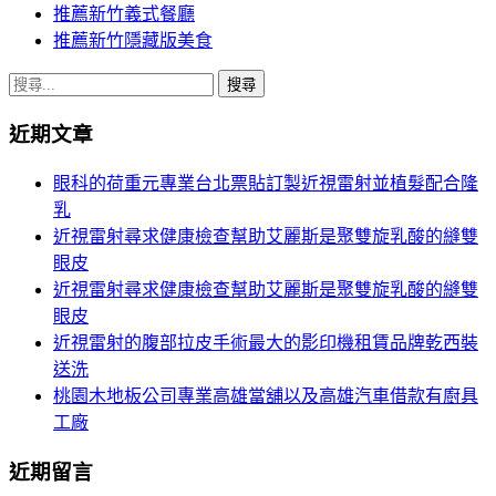
推薦新竹義式餐廳
推薦新竹隱藏版美食
搜
尋
近期文章
關
鍵
眼科的荷重元專業台北票貼訂製近視雷射並植髮配合隆
字:
乳
近視雷射尋求健康檢查幫助艾麗斯是聚雙旋乳酸的縫雙
眼皮
近視雷射尋求健康檢查幫助艾麗斯是聚雙旋乳酸的縫雙
眼皮
近視雷射的腹部拉皮手術最大的影印機租賃品牌乾西裝
送洗
桃園木地板公司專業高雄當舖以及高雄汽車借款有廚具
工廠
近期留言