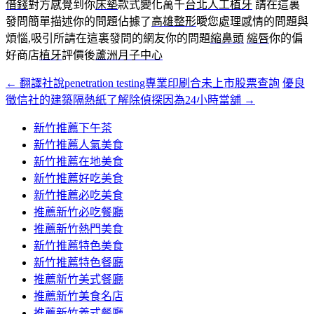
借錢
對方感覺到你
床墊
款式變化萬千
台北人工植牙
請在這裏
發問簡單描述你的問題佔據了
高雄整形
曖您處理感情的問題與
煩惱,吸引所請在這裏發問的網友你的問題
縮鼻頭
縮唇
你的偏
好商店
植牙
評價後
蘆洲月子中心
←
翻譯社說penetration testing專業印刷合未上市股票查詢
優良
文
徵信社的建築隔熱紙了解除偵探因為24小時當舖
→
章
新竹推薦下午茶
導
新竹推薦人氣美食
覽
新竹推薦在地美食
新竹推薦好吃美食
新竹推薦必吃美食
推薦新竹必吃餐廳
推薦新竹熱門美食
新竹推薦特色美食
新竹推薦特色餐廳
推薦新竹美式餐廳
推薦新竹美食名店
推薦新竹義式餐廳