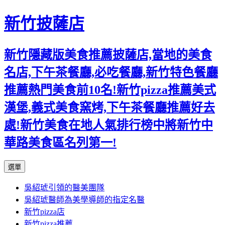
新竹披薩店
新竹隱藏版美食推薦披薩店,當地的美食
名店,下午茶餐廳,必吃餐廳,新竹特色餐廳
推薦熱門美食前10名!新竹pizza推薦美式
漢堡,義式美食窯烤,下午茶餐廳推薦好去
處!新竹美食在地人氣排行榜中將新竹中
華路美食區名列第一!
跳
選單
至
吳紹琥引領的醫美團隊
主
吳紹琥醫師為美學導師的指定名醫
要
新竹pizza店
內
新竹pizza推薦