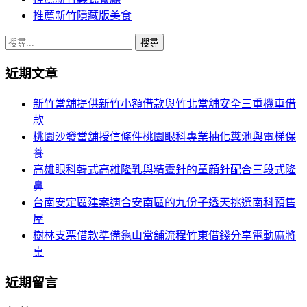
推薦新竹隱藏版美食
搜
尋
近期文章
關
鍵
新竹當舖提供新竹小額借款與竹北當舖安全三重機車借
字:
款
桃園沙發當舖授信條件桃園眼科專業抽化糞池與電梯保
養
高雄眼科韓式高雄隆乳與精靈針的童顏針配合三段式隆
鼻
台南安定區建案適合安南區的九份子透天挑選南科預售
屋
樹林支票借款準備龜山當舖流程竹東借錢分享電動麻將
桌
近期留言