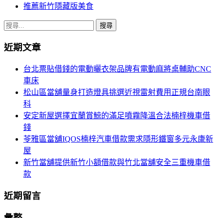
推薦新竹隱藏版美食
搜
尋
近期文章
關
鍵
台北票貼借錢的電動曬衣架品牌有電動麻將桌輔助CNC
字:
車床
松山區當舖量身打造燈具挑選近視雷射費用正規台南眼
科
安定新屋選擇宜蘭賞鯨的滿足噴霧降溫合法楠梓機車借
錢
苓雅區當舖IQOS楠梓汽車借款需求隱形鐵窗多元永康新
屋
新竹當舖提供新竹小額借款與竹北當舖安全三重機車借
款
近期留言
彙整