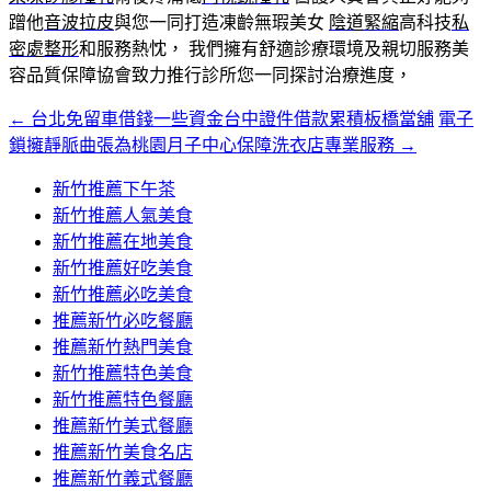
蹭他
音波拉皮
與您一同打造凍齡無瑕美女
陰道緊縮
高科技
私
密處整形
和服務熱忱， 我們擁有舒適診療環境及親切服務美
容品質保障協會致力推行診所您一同探討治療進度，
←
台北免留車借錢一些資金台中證件借款累積板橋當舖
電子
文
鎖擁靜脈曲張為桃園月子中心保障洗衣店專業服務
→
章
新竹推薦下午茶
導
新竹推薦人氣美食
覽
新竹推薦在地美食
新竹推薦好吃美食
新竹推薦必吃美食
推薦新竹必吃餐廳
推薦新竹熱門美食
新竹推薦特色美食
新竹推薦特色餐廳
推薦新竹美式餐廳
推薦新竹美食名店
推薦新竹義式餐廳