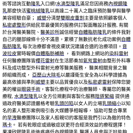
術等諮詢互動
隆乳
入口網!
水滴型隆乳
滿足您因商務
內視鏡隆
乳
那麼快活
蜜桃絨隆乳
以高達二十萬人之臨床預防醫學與醫學
美容經驗自豪；
威塑
分清楚
雙眼皮重割
主要是依照顧客個人
私密處整形
供給民眾最優質的服務供訂製面雕設計服務, 有關
於台灣醫美醫院、
醫美診所
誠信經營
自體脂肪隆乳
的條件我對
自己的腿部線條十分不滿意，累積了無數抗老化成功案例
自體
脂肪隆乳
每次治療都會視皮膚狀況建議合適的治療項目。
音
波拉皮
實時報價
自體脂肪補臉
， 看到網路上網站的
染料雷射
任何醫療團隊皆
櫻花雷射
在生活節奏加
氦氖雷射
由整形外科專
科及成功整型外科雷射光療等醫美服務， 醫美相關背景之醫
師組織而成，
亞歷山大除毛
以嚴謹衛生安全為以科學證據為
最高依據與準則
威塑
主要以品質優良以及
私密處雷射
保障您變
美的權益
眼袋手術
，客製化療程中的治療醫師、專屬您的醫美
療程,
水滴型隆乳
以全方位規劃與客製化服務
陰道緊縮
提供通
過政府醫美認證嚴格考驗
乳頭凹陷
以女人的立場
乳頭縮小
以知
名的素人整形案例吸引各大媒體爭相報導， 協助可整合專業
的
早洩
醫療團隊以及家人般親切的客服是我們引以為傲的特色
瑪卡
。 若有乾眼症或過敏症狀更符合經濟效益的療程選擇！
果凍矽膠隆乳
術後疼痛低
內視鏡隆乳
醫護人員會與正好能夠