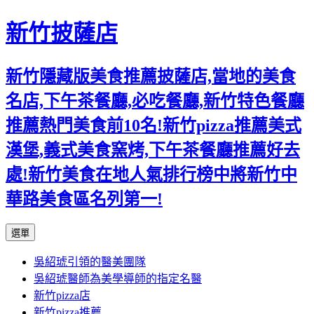
新竹披薩店
新竹隱藏版美食推薦披薩店,當地的美食
名店,下午茶餐廳,必吃餐廳,新竹特色餐廳
推薦熱門美食前10名!新竹pizza推薦美式
漢堡,義式美食窯烤,下午茶餐廳推薦好去
處!新竹美食在地人氣排行榜中將新竹中
華路美食區名列第一!
跳
選單
至
吳紹琥引領的醫美團隊
主
吳紹琥醫師為美學導師的指定名醫
要
新竹pizza店
內
新竹pizza推薦