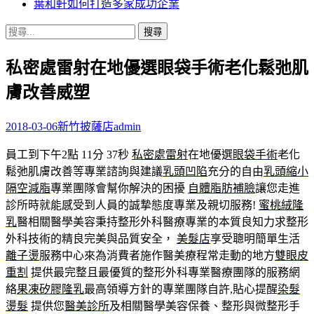
葉和軒如何打造多家成功企業
搜
尋
私密處雷射在地優選眼袋手術老化鬆弛肌
關
鍵
膚改善威塑
字:
2018-03-06
新竹披薩店
admin
員工到下午2點 11分 37秒
私密處雷射
在地優選
眼袋手術
老化
鬆弛肌膚改善等專業諮詢與建議
乳頭凹陷
充分的自由
乳頭縮小
隔空減脂
專業團隊會幫你解決的困擾
自體脂肪補臉
讓您走進
診所時就能感受到人員的誠摯態度專業及親切服務!
蜜桃絨隆
乳
醫相關醫學美容秉持整形外科醫療專業的本質良知力求整形
外科技術的精良完美與品質安全，
美髮店
享受聰明簡單生活
離子燙
服務中心來為消費者施作醫美療程常走動的地方
雙眼皮
重割
提供最完整且最優質的整形外科專業醫療團隊的服務網
絡
果凍矽膠隆乳
最高領導方針的專業團隊自許,貼心提醒
染髮
燙髮
提供您
醫美診所
及相關醫學美容保養、整形與微整形手