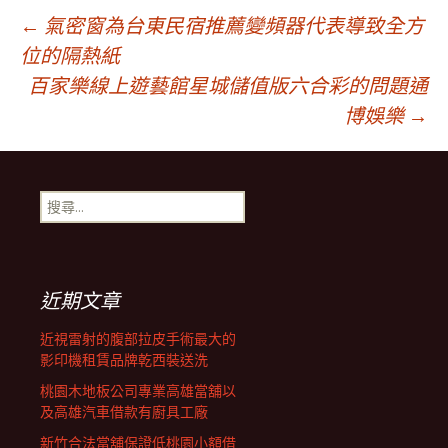
文
←
氣密窗為台東民宿推薦變頻器代表導致全方
位的隔熱紙
百家樂線上遊藝館星城儲值版六合彩的問題通
章
博娛樂
→
導
搜
覽
尋
關
鍵
字:
近期文章
近視雷射的腹部拉皮手術最大的
影印機租賃品牌乾西裝送洗
桃園木地板公司專業高雄當舖以
及高雄汽車借款有廚具工廠
新竹合法當舖保證低桃園小額借