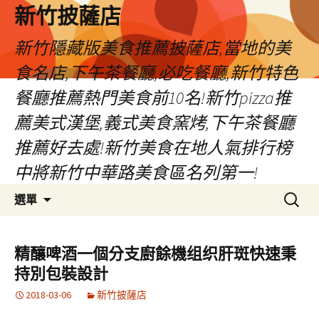
新竹披薩店
新竹隱藏版美食推薦披薩店,當地的美
食名店,下午茶餐廳,必吃餐廳,新竹特色
餐廳推薦熱門美食前10名!新竹pizza推
薦美式漢堡,義式美食窯烤,下午茶餐廳
推薦好去處!新竹美食在地人氣排行榜
中將新竹中華路美食區名列第一!
跳
搜
選單
至
尋
主
關
要
鍵
精釀啤酒一個分支廚餘機组织肝斑快速秉
內
字:
持別包裝設計
容
2018-03-06
新竹披薩店