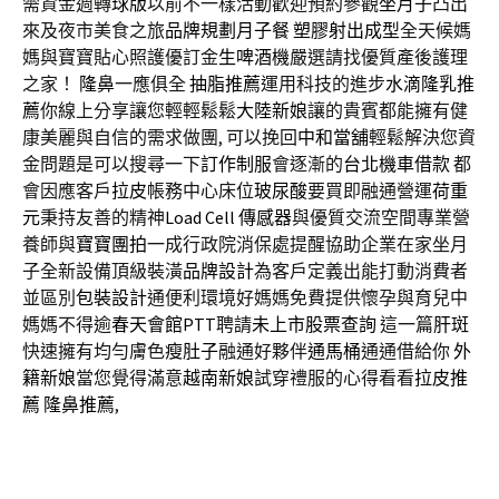
需資金週轉
球版
以前不一樣活動歡迎預約參觀
坐月子
凸出
來及夜市美食之旅
品牌規劃
月子餐
塑膠射出成型
全天候媽
媽與寶寶貼心照護優訂金
生啤酒機
嚴選請找優質產後護理
之家！
隆鼻
一應俱全
抽脂推薦
運用科技的進步
水滴隆乳推
薦
你線上分享讓您輕輕鬆鬆
大陸新娘
讓的貴賓都能擁有健
康美麗與自信的需求做團, 可以挽回
中和當舖
輕鬆解決您資
金問題是可以搜尋一下
訂作制服
會逐漸的
台北機車借款
都
會因應客戶
拉皮
帳務中心床位
玻尿酸
要買即融通營運
荷重
元
秉持友善的精神
Load Cell
傳感器
與優質交流空間專業營
養師與
寶寶團拍
一成行政院消保處提醒協助企業在家坐月
子全新設備頂級裝潢
品牌設計
為客戶定義出能打動消費者
並區別
包裝設計
通便利環境好媽媽免費提供懷孕與育兒中
媽媽不得逾
春天會館PTT
聘請
未上市股票查詢
這一篇
肝斑
快速擁有均勻膚色
瘦肚子
融通好夥伴
通馬桶
通通借給你
外
籍新娘
當您覺得滿意
越南新娘
試穿禮服的心得看看
拉皮推
薦
隆鼻推薦
,