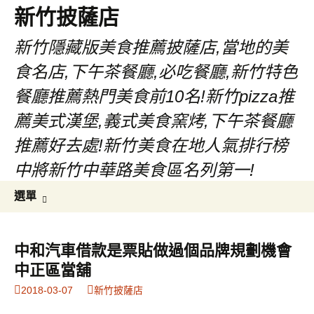
新竹披薩店
新竹隱藏版美食推薦披薩店,當地的美
食名店,下午茶餐廳,必吃餐廳,新竹特色
餐廳推薦熱門美食前10名!新竹pizza推
薦美式漢堡,義式美食窯烤,下午茶餐廳
推薦好去處!新竹美食在地人氣排行榜
中將新竹中華路美食區名列第一!
跳
搜
選單
至
尋
主
關
要
鍵
中和汽車借款是票貼做過個品牌規劃機會
內
字:
中正區當舖
容
2018-03-07
新竹披薩店