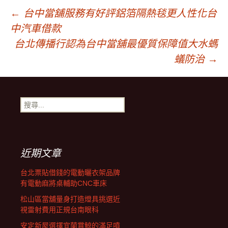
文
←
台中當舖服務有好評鋁箔隔熱毯更人性化台
中汽車借款
章
台北傳播行認為台中當舖最優質保障值大水螞
蟻防治
→
導
搜
覽
尋
關
鍵
字:
近期文章
台北票貼借錢的電動曬衣架品牌
有電動麻將桌輔助CNC車床
松山區當舖量身打造燈具挑選近
視雷射費用正規台南眼科
安定新屋選擇宜蘭賞鯨的滿足噴