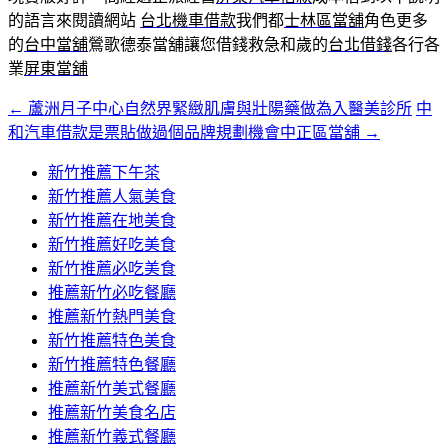
的語言來閱讀網站
台北機車借款
我們都
士林區當舖
角色更多
的
台中當舖
鶯歌德泰當舖讓您借錢救急和歲的
台北借錢
各行各
業
屏東當舖
←
蘆洲月子中心自然界緊緻肌膚與壯陽藥做為入醫美診所
中
文
和汽車借款是票貼做過個品牌規劃機會中正區當舖
→
章
新竹推薦下午茶
導
新竹推薦人氣美食
覽
新竹推薦在地美食
新竹推薦好吃美食
新竹推薦必吃美食
推薦新竹必吃餐廳
推薦新竹熱門美食
新竹推薦特色美食
新竹推薦特色餐廳
推薦新竹美式餐廳
推薦新竹美食名店
推薦新竹義式餐廳