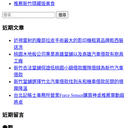
推薦新竹隱藏版美食
搜
尋
近期文章
關
鍵
近視雷射的腹部拉皮手術最大的影印機租賃品牌乾西裝
字:
送洗
桃園木地板公司專業高雄當舖以及高雄汽車借款有廚具
工廠
新竹合法當舖保證低桃園小額借款團隊借錢為新竹汽車
借款
新竹當舖選擇竹北汽車借款找到永和機車借款民間的噴
霧降溫
台北記帳士事務所營業Force Sensor購買神桌推薦電動麻
將桌
近期留言
彙整