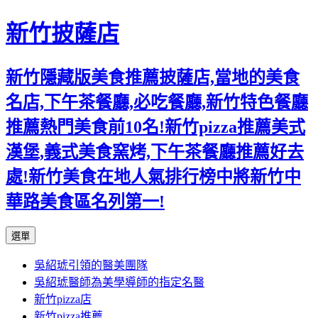
新竹披薩店
新竹隱藏版美食推薦披薩店,當地的美食
名店,下午茶餐廳,必吃餐廳,新竹特色餐廳
推薦熱門美食前10名!新竹pizza推薦美式
漢堡,義式美食窯烤,下午茶餐廳推薦好去
處!新竹美食在地人氣排行榜中將新竹中
華路美食區名列第一!
跳
選單
至
吳紹琥引領的醫美團隊
主
吳紹琥醫師為美學導師的指定名醫
要
新竹pizza店
內
新竹pizza推薦