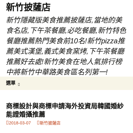
新竹披薩店
新竹隱藏版美食推薦披薩店,當地的美
食名店,下午茶餐廳,必吃餐廳,新竹特色
餐廳推薦熱門美食前10名!新竹pizza推
薦美式漢堡,義式美食窯烤,下午茶餐廳
推薦好去處!新竹美食在地人氣排行榜
中將新竹中華路美食區名列第一!
跳
搜
選單
至
尋
主
關
要
鍵
商標設計與商標申請海外投資局韓國婚紗
內
字:
能證婚攝推薦
容
2018-03-07
新竹披薩店