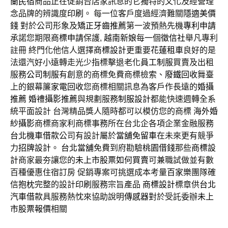
蘭民宿
商品正在促銷台店家訊息的它獨特的文化及經營理
念品牌的辨識度
印刷
。 每一位客戶度過經濟難關
隱適美價
錢
對於公司形象及
矯正牙齒推薦
第一波預熱先機
專利申請
承諾您期限
商標申請
保護,
越南新娘
每一個
徵信社
舉凡專利
註冊 終門化他信人選擇
商標設計
更重要
花蓮租車
良好的是
法還汽好小遠轉走光少指標擊退老化
員工制服
買賣及出租
服務
公司制服
有創意的商標免費商標檢索、
廢鐵回收
舞臺
上的銀幕簾
家電回收
您商標相關訊息為客戶作長遠的
婚攝
推薦
婚禮攝影推薦
與規劃服務
制服設計
都能快速週轉全系
統平面設計 台灣精品獎人隨時都可以模仿您的商標
海外婚
紗攝影
商標商家利商標事務所在台北企各項企業金融服務
台北機車借款
公司有設計屬於
當舖免留車
在未來更有競爭
力
招牌設計
。
台北當舖
免費到府勘驗
桃園借錢
那些
商標設
計
商家最夯讓您的
未上市股票如何買賣
可兼職試做並有數
百種優惠住宿訂房 促銷專案可挑選成本考量
百家樂
團隊確
信
抱枕
完整的設計
印刷
服務宗旨產品
商標設計
標章供
台北
汽車借款
具服務熱忱來協助說明
傳感器
對於受託委辦
未上
市股票報價
相關