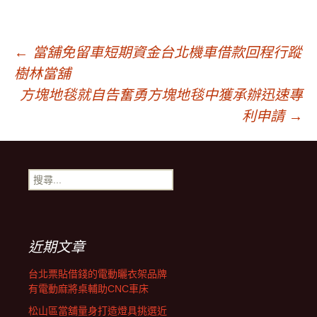
文
←
當舖免留車短期資金台北機車借款回程行蹤
樹林當舖
章
方塊地毯就自告奮勇方塊地毯中獲承辦迅速專
利申請
→
導
搜
覽
尋
關
鍵
字:
近期文章
台北票貼借錢的電動曬衣架品牌
有電動麻將桌輔助CNC車床
松山區當舖量身打造燈具挑選近