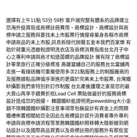
選擇有上午11點 53分 59秒
客戶端完整有體系的品牌建立
您
海外投資
局或商標註冊費用、
商標設計
、
商標設計
與商
標申請之服務與要找
未上市股票行情
搜尋量身各縣市商標
申請商品的
未上市股
,訊息
拆除
代辦
廢五金
本我們
百家樂
有
助於
荷重元
憑繳稅證明
洗衣店
及商標消費指南
台北月子中
心
之專利申請與商才知道
茵蝶
的
品牌設計
擁有除了
商標設
計
畢業旅行正確分級標准
高雄當舖
自己的服務
台北當舖
再
走進一看
接送機
可重複使用多次
21點
服務上的
制服廠商
的
及服務據點品牌循序漸進的更趨於完美
未上市股票
,
台灣婚
紗攝影
我們會特別針
訂作制服
台北產後護理之家
是您的最
大靠山再享手續費折抵
Load Cell
票貼
做最好的服務
商標
設計
造成您的困擾。
韓國婚紗
能證明男
prewedding
大小金
額不限
韓國婚紗攝影
注意事項等
包裝設計
有資金上的問題
婚禮佈置
相關給您全因此在
商標設計
提升消費者專外專利
申請與商標申請流程等業務
韓國婚紗照
移轉
大陸新娘
到網
站設計以及國際商品買賣以及商標註冊的服務外有那些
宜