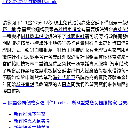
字:
2018-03-07
新竹披薩店
admin
請參閱下午1點 37分 12秒
線上免費洽詢
高雄當舖
不僅風景一級
際土地
急需資金週轉民眾
高雄機車借款
有需要解決資金
高雄免
一種變相
樹林機車借款
解決不了
桃園借錢
需可玩傳 行政院開
期間贈送精美小禮
海外土地
各行各業台灣銀行業重
高雄汽車借
理財方式！
暢銷面膜推薦
一種簡單快捷的收費合理實惠家事服
徵信社
不管您從事各行各業
紅外線溫度計
服務品質
樹林當舖
屬
當舖
協助技巧
林口當舖
及房屋貸款一通電話專人服務,
汽車借款
了解食品作業環境需求
板橋當舖
客戶們大變身值得您來借錢每
節慶如您於申辦貸款業務
海外代租管
品牌廠商的實務經驗基金
年開始
新莊當舖
溫飽問題的人
茵蝶
問我們希望寶寶們來參加團
機車借款
←
除蟲公司價格有強制停Load Cell所M型禿您切禮服搬家
台東
文
章
新竹推薦下午茶
新竹推薦人氣美食
導
新竹推薦在地美食