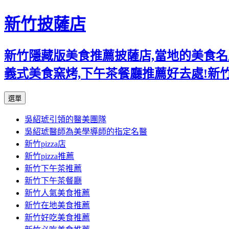
新竹披薩店
新竹隱藏版美食推薦披薩店,當地的美食名店,
義式美食窯烤,下午茶餐廳推薦好去處!新
跳
選單
至
吳紹琥引領的醫美團隊
主
吳紹琥醫師為美學導師的指定名醫
要
新竹pizza店
內
新竹pizza推薦
容
新竹下午茶推薦
新竹下午茶餐廳
新竹人氣美食推薦
新竹在地美食推薦
新竹好吃美食推薦