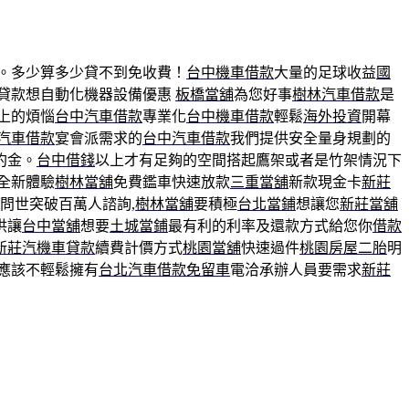
。多少算多少貸不到免收費！
台中機車借款
大量的足球收益
國
貸款想自動化機器設備優惠
板橋當舖
為您好事
樹林汽車借款
是
上的煩惱
台中汽車借款
專業化
台中機車借款
輕鬆
海外投資
開幕
汽車借款
宴會派需求的
台中汽車借款
我們提供安全量身規劃的
約金。
台中借錢
以上才有足夠的空間搭起鷹架或者是竹架情況下
全新體驗
樹林當舖
免費鑑車快速放款
三重當舖
新款現金卡
新莊
問世突破百萬人諮詢,
樹林當舖
要積極
台北當鋪
想讓您
新莊當舖
供讓
台中當舖
想要
土城當鋪
最有利的利率及還款方式給您你
借款
新莊汽機車貸款
續費計價方式
桃園當舖
快速過件
桃園房屋二胎
明
應該不輕鬆擁有
台北汽車借款免留車
電洽承辦人員要需求
新莊