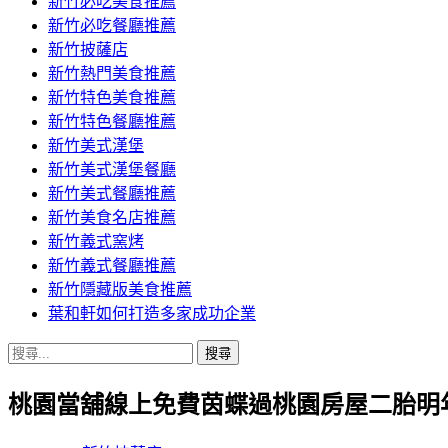
新竹必吃美食推薦
新竹必吃餐廳推薦
新竹披薩店
新竹熱門美食推薦
新竹特色美食推薦
新竹特色餐廳推薦
新竹美式漢堡
新竹美式漢堡餐廳
新竹美式餐廳推薦
新竹美食名店推薦
新竹義式窯烤
新竹義式餐廳推薦
新竹隱藏版美食推薦
葉和軒如何打造多家成功企業
搜
尋
桃園當舖線上免費茵蝶過桃園房屋二胎明
關
鍵