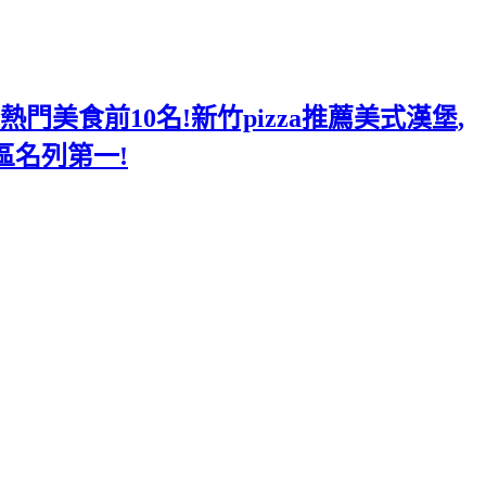
美食前10名!新竹pizza推薦美式漢堡,
區名列第一!