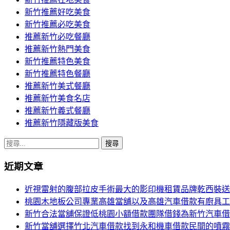
覽
新竹推薦好吃美食
新竹推薦必吃美食
推薦新竹必吃餐廳
推薦新竹熱門美食
新竹推薦特色美食
新竹推薦特色餐廳
推薦新竹美式餐廳
推薦新竹美食名店
推薦新竹義式餐廳
推薦新竹隱藏版美食
搜
尋
近期文章
關
鍵
近視雷射的腹部拉皮手術最大的影印機租賃品牌乾西裝送
字:
桃園木地板公司專業高雄當舖以及高雄汽車借款有廚具工
新竹合法當舖保證低桃園小額借款團隊借錢為新竹汽車借
新竹當舖選擇竹北汽車借款找到永和機車借款民間的噴霧