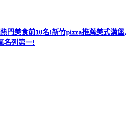
美食前10名!新竹pizza推薦美式漢堡,
區名列第一!