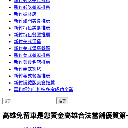
新竹必吃美食推薦
新竹必吃餐廳推薦
新竹披薩店
新竹熱門美食推薦
新竹特色美食推薦
新竹特色餐廳推薦
新竹美式漢堡
新竹美式漢堡餐廳
新竹美式餐廳推薦
新竹美食名店推薦
新竹義式窯烤
新竹義式餐廳推薦
新竹隱藏版美食推薦
葉和軒如何打造多家成功企業
搜
尋
高雄免留車是您資金高雄合法當舖優質第
關
鍵