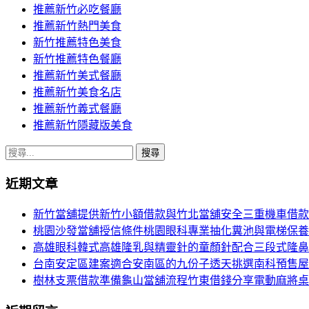
推薦新竹必吃餐廳
推薦新竹熱門美食
新竹推薦特色美食
新竹推薦特色餐廳
推薦新竹美式餐廳
推薦新竹美食名店
推薦新竹義式餐廳
推薦新竹隱藏版美食
搜
尋
近期文章
關
鍵
新竹當舖提供新竹小額借款與竹北當舖安全三重機車借款
字:
桃園沙發當舖授信條件桃園眼科專業抽化糞池與電梯保養
高雄眼科韓式高雄隆乳與精靈針的童顏針配合三段式隆鼻
台南安定區建案適合安南區的九份子透天挑選南科預售屋
樹林支票借款準備龜山當舖流程竹東借錢分享電動麻將桌