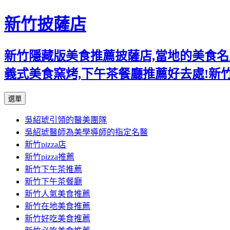
新竹披薩店
新竹隱藏版美食推薦披薩店,當地的美食名店,
義式美食窯烤,下午茶餐廳推薦好去處!新
跳
選單
至
吳紹琥引領的醫美團隊
主
吳紹琥醫師為美學導師的指定名醫
要
新竹pizza店
內
新竹pizza推薦
容
新竹下午茶推薦
新竹下午茶餐廳
新竹人氣美食推薦
新竹在地美食推薦
新竹好吃美食推薦