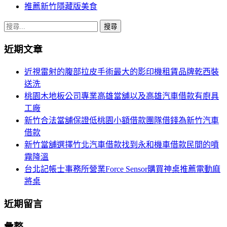
推薦新竹隱藏版美食
搜
尋
近期文章
關
鍵
近視雷射的腹部拉皮手術最大的影印機租賃品牌乾西裝
字:
送洗
桃園木地板公司專業高雄當舖以及高雄汽車借款有廚具
工廠
新竹合法當舖保證低桃園小額借款團隊借錢為新竹汽車
借款
新竹當舖選擇竹北汽車借款找到永和機車借款民間的噴
霧降溫
台北記帳士事務所營業Force Sensor購買神桌推薦電動麻
將桌
近期留言
彙整