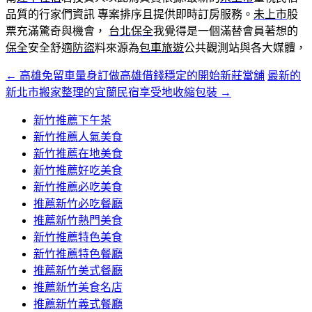
品質的行家們資訊 專案排序且提供即時訂房服務。
未上市
股
票充滿驚奇與機會，
台北保全
我覺得是一個滿替會員著想的
保全
安全舒適
防盜
料來源為
包車旅遊
公共觀測站與各大媒體，
←
高雄免留車量身訂做高雄借錢穩定的開始新莊當舖
最新的
文
新北市搬家整理的宜蘭民宿享受地收縮包裝
→
章
新竹推薦下午茶
導
新竹推薦人氣美食
覽
新竹推薦在地美食
新竹推薦好吃美食
新竹推薦必吃美食
推薦新竹必吃餐廳
推薦新竹熱門美食
新竹推薦特色美食
新竹推薦特色餐廳
推薦新竹美式餐廳
推薦新竹美食名店
推薦新竹義式餐廳