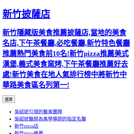
新竹披薩店
新竹隱藏版美食推薦披薩店,當地的美食
名店,下午茶餐廳,必吃餐廳,新竹特色餐廳
推薦熱門美食前10名!新竹pizza推薦美式
漢堡,義式美食窯烤,下午茶餐廳推薦好去
處!新竹美食在地人氣排行榜中將新竹中
華路美食區名列第一!
跳
選單
至
吳紹琥引領的醫美團隊
主
吳紹琥醫師為美學導師的指定名醫
要
新竹pizza店
內
新竹pizza推薦