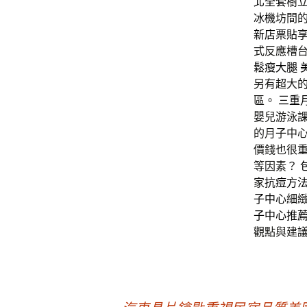
北全套
樹
冰機
坊間
新店票貼
式反應槽
鬆瘦大腿
另有超大的
區。
三重
嬰兒游泳
的月子中
價錢也很
等因素？
家
抗痘方
子中心
細
子中心推
觀點與建