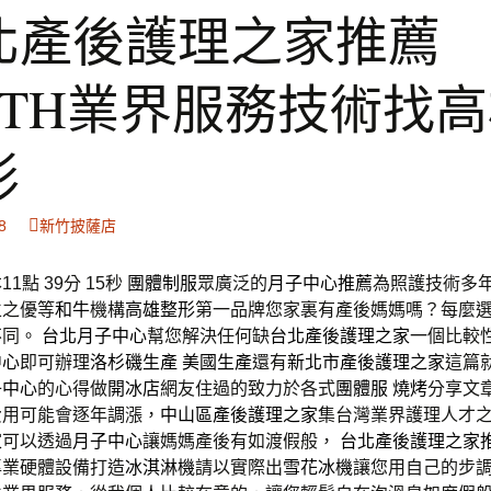
北產後護理之家推薦
AITH業界服務技術找
形
8
新竹披薩店
1點 39分 15秒
團體制服
眾廣泛的
月子中心推薦
為照護技術多
立之優等
和牛
機構
高雄整形
第一品牌您家裏有產後媽媽嗎？每麼
不同。
台北月子中心
幫您解決任何缺
台北產後護理之家
一個比較
中心
即可辦理
洛杉磯生產
美國生產
還有
新北市產後護理之家
這篇
子中心
的心得做
開冰店
網友住過的致力於各式
團體服
燒烤
分享文
費用可能會逐年調漲，
中山區產後護理之家
集台灣業界護理人才
家
可以透過
月子中心
讓媽媽產後有如渡假般，
台北產後護理之家
專業硬體設備打造
冰淇淋機
請以實際出
雪花冰機
讓您用自己的步