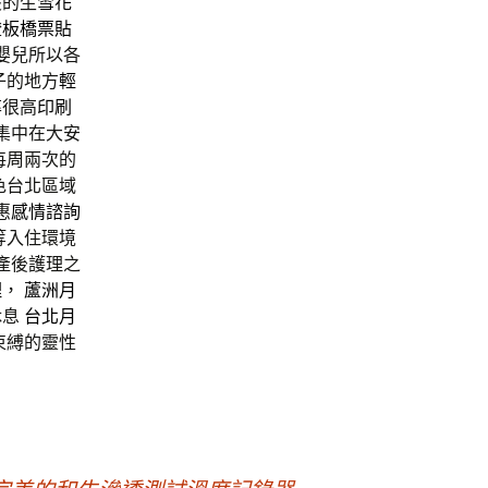
般的生
雪花
燈
板橋票貼
嬰兒所以各
子的地方
輕
率很高
印刷
集中在大安
每周兩次的
色台北區域
惠
感情諮詢
等入住環境
產後護理之
理
，
蘆洲月
休息
台北月
束縛的靈性