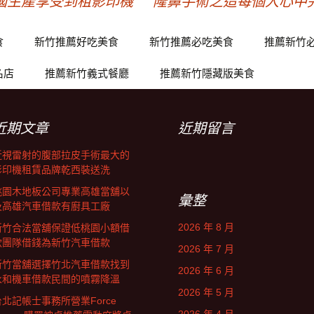
國生產享受到租影印機
隆鼻手術之造每個人心中
食
新竹推薦好吃美食
新竹推薦必吃美食
推薦新竹
名店
推薦新竹義式餐廳
推薦新竹隱藏版美食
近期文章
近期留言
近視雷射的腹部拉皮手術最大的
影印機租賃品牌乾西裝送洗
桃園木地板公司專業高雄當舖以
彙整
及高雄汽車借款有廚具工廠
2026 年 8 月
新竹合法當舖保證低桃園小額借
款團隊借錢為新竹汽車借款
2026 年 7 月
新竹當舖選擇竹北汽車借款找到
2026 年 6 月
永和機車借款民間的噴霧降溫
2026 年 5 月
台北記帳士事務所營業Force