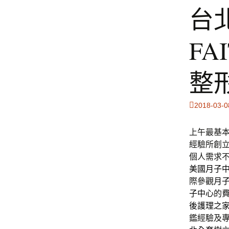
台
F
整
2018-03-0
上午最基本1
經驗所創
個人需求
美國月子
際參觀
月
子中心
的
後護理之
鑑經驗及