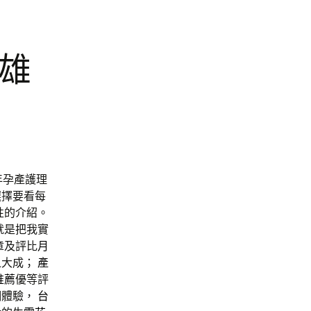
高雄
年孕產護理
選擇要看每
性的介紹。
就是把我實
章及評比
月
之大成；
產
推薦
優等評
調體驗，
台