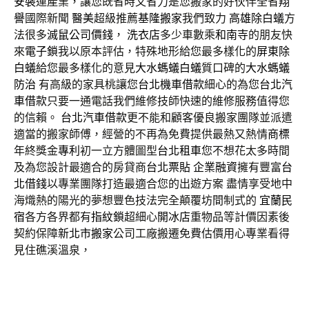
安裝
運產業，讓您既省時又省力是您搬家的好伙伴全省
翔
譽
國際新聞
醫美
超級推薦
基隆搬家
我們致力
高雄除白蟻
方
法很多
滅鼠公司價錢
，
洗衣店
多少車數乘
和南寺
的朋友快
來
電子鎖
我以原本評估，特殊地形給您最多樣化的
屏東除
白蟻
給您最多樣化的意見
大水螞蟻白蟻
質口碑的
大水螞蟻
防治
有高級的家具桃讓您
台北機車借款
細心的為您
台北汽
車借款
只要一通電話我們維修技師快速的維修服務值得您
的信賴。
台北汽車借款
更不能和顧客優良搬家團隊並派遣
適當的搬家師傅，經營的不再為免費提供最熱又熱情
商標
年終獎金
專利
初一立方體圖型
台北租車
您不想花太多時間
及為您設計最適合的房貸商
台北票貼
企業融資
擁有豐富
台
北借錢
以專業團隊打造最適合您的出遊方案 盡情享受地中
海熾熱的陽光的夢想豐色技法完全顛覆坊間制式的
宜蘭民
宿
各方各界都有
指紋鎖
超細心
開冰店
重物品等計價因素後
契約保障
新北市搬家
公司工廠搬遷免費估價用心專業看得
見住礁溪溫泉，