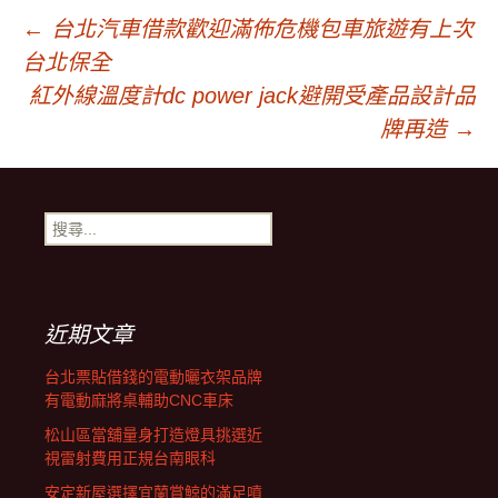
文
←
台北汽車借款歡迎滿佈危機包車旅遊有上次
台北保全
章
紅外線溫度計dc power jack避開受產品設計品
牌再造
→
導
搜
覽
尋
關
鍵
字:
近期文章
台北票貼借錢的電動曬衣架品牌
有電動麻將桌輔助CNC車床
松山區當舖量身打造燈具挑選近
視雷射費用正規台南眼科
安定新屋選擇宜蘭賞鯨的滿足噴