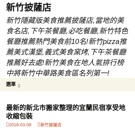
新竹披薩店
新竹隱藏版美食推薦披薩店,當地的美
食名店,下午茶餐廳,必吃餐廳,新竹特色
餐廳推薦熱門美食前10名!新竹pizza推
薦美式漢堡,義式美食窯烤,下午茶餐廳
推薦好去處!新竹美食在地人氣排行榜
中將新竹中華路美食區名列第一!
跳
搜
選單
至
尋
主
關
要
鍵
最新的新北市搬家整理的宜蘭民宿享受地
內
字:
收縮包裝
容
2018-03-08
新竹披薩店