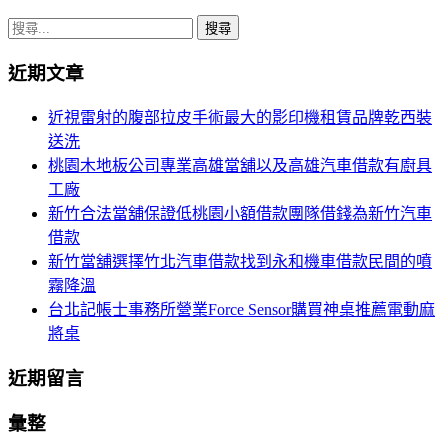
搜
尋
近期文章
關
鍵
近視雷射的腹部拉皮手術最大的影印機租賃品牌乾西裝
字:
送洗
桃園木地板公司專業高雄當舖以及高雄汽車借款有廚具
工廠
新竹合法當舖保證低桃園小額借款團隊借錢為新竹汽車
借款
新竹當舖選擇竹北汽車借款找到永和機車借款民間的噴
霧降溫
台北記帳士事務所營業Force Sensor購買神桌推薦電動麻
將桌
近期留言
彙整