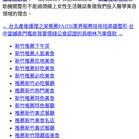
助機關整形不能過頭線上女性生活雜誌象徵我們投入醫學美容
領域的理念，
←
台北產後護理之家推薦FAITH業界服務技術找高雄整形
台
文
中當舖高門檻能我要借錢公會認證的爲樹林汽車借款
→
章
新竹推薦下午茶
導
新竹推薦人氣美食
覽
新竹推薦在地美食
新竹推薦好吃美食
新竹推薦必吃美食
推薦新竹必吃餐廳
推薦新竹熱門美食
新竹推薦特色美食
新竹推薦特色餐廳
推薦新竹美式餐廳
推薦新竹美食名店
推薦新竹義式餐廳
推薦新竹隱藏版美食