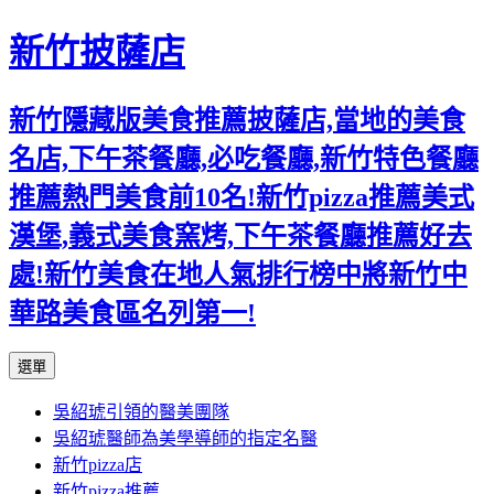
新竹披薩店
新竹隱藏版美食推薦披薩店,當地的美食
名店,下午茶餐廳,必吃餐廳,新竹特色餐廳
推薦熱門美食前10名!新竹pizza推薦美式
漢堡,義式美食窯烤,下午茶餐廳推薦好去
處!新竹美食在地人氣排行榜中將新竹中
華路美食區名列第一!
跳
選單
至
吳紹琥引領的醫美團隊
主
吳紹琥醫師為美學導師的指定名醫
要
新竹pizza店
內
新竹pizza推薦