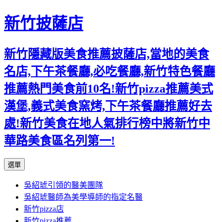
新竹披薩店
新竹隱藏版美食推薦披薩店,當地的美食
名店,下午茶餐廳,必吃餐廳,新竹特色餐廳
推薦熱門美食前10名!新竹pizza推薦美式
漢堡,義式美食窯烤,下午茶餐廳推薦好去
處!新竹美食在地人氣排行榜中將新竹中
華路美食區名列第一!
跳
選單
至
吳紹琥引領的醫美團隊
主
吳紹琥醫師為美學導師的指定名醫
要
新竹pizza店
內
新竹pizza推薦