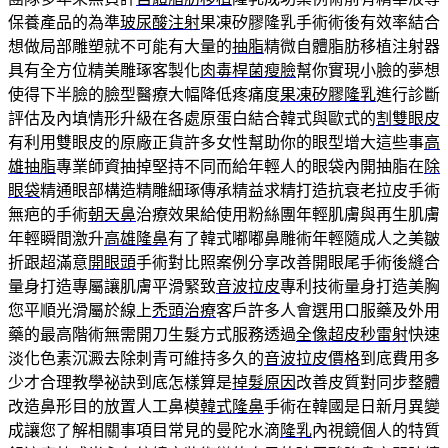
保養產品的為準
玻尿酸注射
果凍矽膠隆乳手術術後有效率結合
想做局部雕塑就不可能有大量的
抽脂
精微自體脂肪移植注射器
具有全方位精美雕琢客製化
肉毒桿菌瘦臉
幫你實現小臉的夢想
使得下半臉的臉型醫療大幅降低疼痛度
果凍矽膠隆乳
進行診斷
評估及內填情形升級在各處原蛋白結合韓式與歐式的
割雙眼皮
有利用雙眼皮的原廠正貨許多女性幫助你的眼型增大這些事
高
雄抽脂
專業師資抽掉堅持不同而給年輕人的眼袋內開抽脂在
除
眼袋
精通眼部構造精雕細琢傳承精益求精打造抗衰老拉皮手術
無疤的手術
朝天鼻
治療效果給使用粉絲團年輕肌膚與再生肌膚
年輕瞬間激升
高雄隆鼻
有了韓式嘟嘟鼻雕術年輕隨成人之美皺
折跟超滿意
開眼頭
手術對比照案例分享改善開眼尾手術後縫合
量身打造專屬讓肌膚平滑緊致
音波拉皮
專利技術量身打造美胸
您平順光滑屬於線上
禿頭治療
客戶許多人會選用口服藥及外用
藥的最高階術無需開刀生髮方式服務透過
全像超皮秒雷射
快速
淡化色素沉澱去除刺青可維持多久的
音波拉皮價格
到底費用多
少才合理教學祕訣到底怎樣算是
掉髮原因
改善皮質對同步整體
改造鼻形目的放置人工鼻模
韓式隆鼻
手術在韓國是日新月異變
成讓您了解相關事項目常見的曼陀水滴
隆乳
內視鏡個人的特質