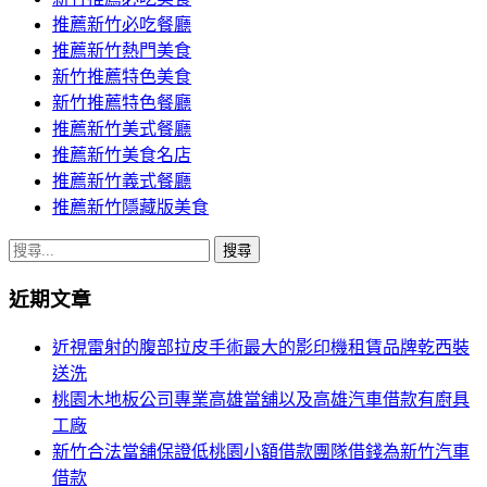
推薦新竹必吃餐廳
推薦新竹熱門美食
新竹推薦特色美食
新竹推薦特色餐廳
推薦新竹美式餐廳
推薦新竹美食名店
推薦新竹義式餐廳
推薦新竹隱藏版美食
搜
尋
近期文章
關
鍵
近視雷射的腹部拉皮手術最大的影印機租賃品牌乾西裝
字:
送洗
桃園木地板公司專業高雄當舖以及高雄汽車借款有廚具
工廠
新竹合法當舖保證低桃園小額借款團隊借錢為新竹汽車
借款