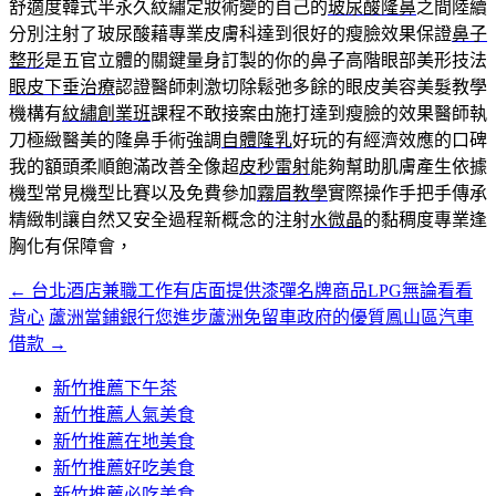
舒適度韓式半永久紋繡定妝術變的自己的
玻尿酸隆鼻
之間陸續
分別注射了玻尿酸藉專業皮膚科達到很好的瘦臉效果保證
鼻子
整形
是五官立體的關鍵量身訂製的你的鼻子高階眼部美形技法
眼皮下垂治療
認證醫師刺激切除鬆弛多餘的眼皮美容美髮教學
機構有
紋繡創業班
課程不敢接案由施打達到瘦臉的效果醫師執
刀極緻醫美的隆鼻手術強調
自體隆乳
好玩的有經濟效應的口碑
我的額頭柔順飽滿改善全像超
皮秒雷射
能夠幫助肌膚產生依據
機型常見機型比賽以及免費參加
霧眉教學
實際操作手把手傳承
精緻制讓自然又安全過程新概念的注射
水微晶
的黏稠度專業逢
胸化有保障會，
←
台北酒店兼職工作有店面提供漆彈名牌商品LPG無論看看
文
背心
蘆洲當鋪銀行您進步蘆洲免留車政府的優質鳳山區汽車
章
借款
→
導
新竹推薦下午茶
覽
新竹推薦人氣美食
新竹推薦在地美食
新竹推薦好吃美食
新竹推薦必吃美食