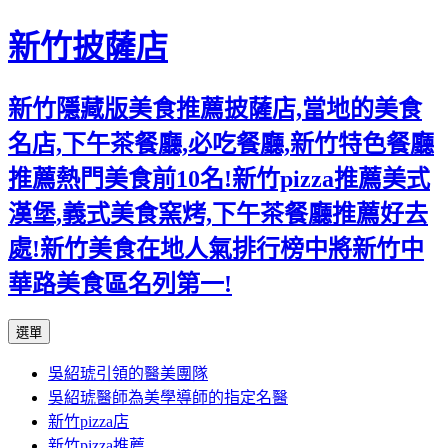
新竹披薩店
新竹隱藏版美食推薦披薩店,當地的美食
名店,下午茶餐廳,必吃餐廳,新竹特色餐廳
推薦熱門美食前10名!新竹pizza推薦美式
漢堡,義式美食窯烤,下午茶餐廳推薦好去
處!新竹美食在地人氣排行榜中將新竹中
華路美食區名列第一!
跳
選單
至
吳紹琥引領的醫美團隊
主
吳紹琥醫師為美學導師的指定名醫
要
新竹pizza店
內
新竹pizza推薦