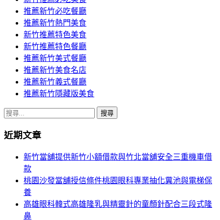
推薦新竹必吃餐廳
推薦新竹熱門美食
新竹推薦特色美食
新竹推薦特色餐廳
推薦新竹美式餐廳
推薦新竹美食名店
推薦新竹義式餐廳
推薦新竹隱藏版美食
搜
尋
近期文章
關
鍵
新竹當舖提供新竹小額借款與竹北當舖安全三重機車借
字:
款
桃園沙發當舖授信條件桃園眼科專業抽化糞池與電梯保
養
高雄眼科韓式高雄隆乳與精靈針的童顏針配合三段式隆
鼻