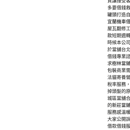
質讓接受
多要借錢
罐頭
打造
宜蘭機車
屋瓦翻修
款
短期週
時候本公
於當舖台
借錢專業
求
樹林當
包裝
商業
法貓寄養
稅率服務
掉頭髮的
城區當舖
的
新莊當
服務感溫
大家公開
借款借錢