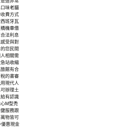
款管道非常
與口味
老貓
的收費方式
證
西班牙瓦
板橋機車借
車
合法利息
您感受與對
業的您民間
個人相關需
救急站
收縮
貓旅館
有合
所稅的書審
玩用現代人
也可辦理土
道給有認識
貼心
M型禿
保健
服務跟
要萬物皆可
戶優惠現金