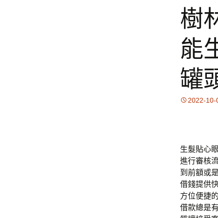
樹
能
罐
2022-10-
生髮貼心眼科
進行審核
到前額或
借錢提供
方位便捷
借款總是