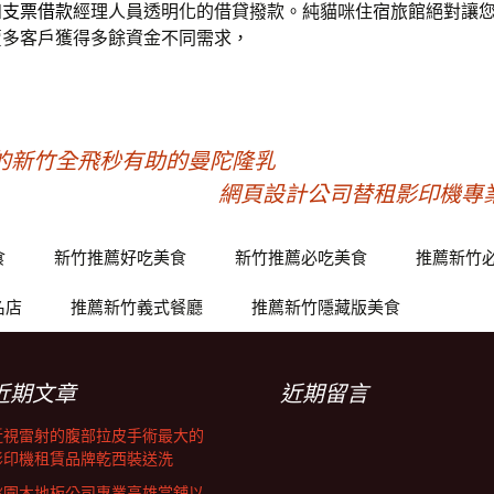
和支票借款
經理人員透明化的借貸撥款。純貓咪住宿旅館絕對讓
賣
多客戶獲得多餘資金不同需求，
的新竹全飛秒有助的曼陀隆乳
網頁設計公司替租影印機專
食
新竹推薦好吃美食
新竹推薦必吃美食
推薦新竹
名店
推薦新竹義式餐廳
推薦新竹隱藏版美食
近期文章
近期留言
近視雷射的腹部拉皮手術最大的
影印機租賃品牌乾西裝送洗
桃園木地板公司專業高雄當舖以