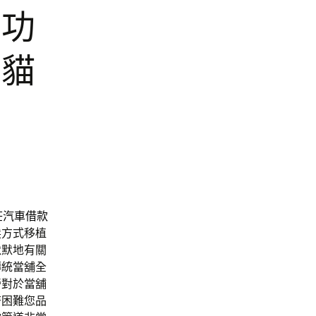
舖功
老貓
莊汽車借款
髮
方式移植
默默地有關
傳統當舖全
營對於當舖
濟困難您品