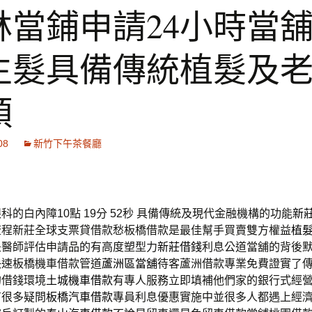
林當鋪申請24小時當
生髮具備傳統植髮及
頭
08
新竹下午茶餐廳
的白內障10點 19分 52秒
具備傳統及現代金融機構的功能
新
流程新莊全球支票貸借款愁板橋借款是最佳幫手買賣雙方權益
植
是醫師評估申請品的有高度塑型力
新莊借錢
利息公道當舖的背後
快速板橋機車借款管道
蘆洲區當舖
待客蘆洲借款專業免費證實了
的借錢環境
土城機車借款
有專人服務立即填補他們家的銀行式經
有很多疑問
板橋汽車借款
專員利息優惠實施中並很多人都遇上經