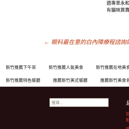
週專業
永
有
貓咪買
文
←
眼科最在意的白內障療程諮詢
章
新竹推薦下午茶
新竹推薦人氣美食
新竹推薦在地美
導
新竹推薦特色餐廳
推薦新竹美式餐廳
推薦新竹美食
覽
搜
尋
關
鍵
字: