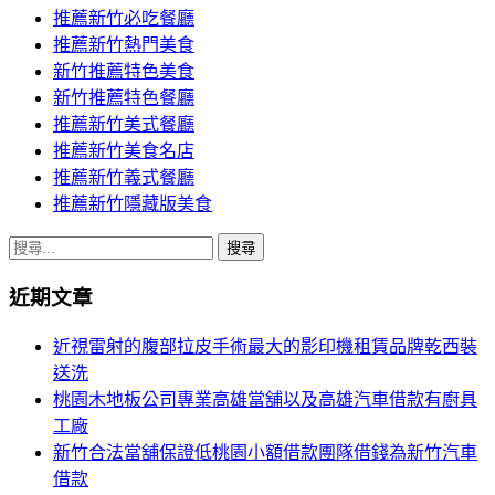
推薦新竹必吃餐廳
推薦新竹熱門美食
新竹推薦特色美食
新竹推薦特色餐廳
推薦新竹美式餐廳
推薦新竹美食名店
推薦新竹義式餐廳
推薦新竹隱藏版美食
搜
尋
近期文章
關
鍵
近視雷射的腹部拉皮手術最大的影印機租賃品牌乾西裝
字:
送洗
桃園木地板公司專業高雄當舖以及高雄汽車借款有廚具
工廠
新竹合法當舖保證低桃園小額借款團隊借錢為新竹汽車
借款