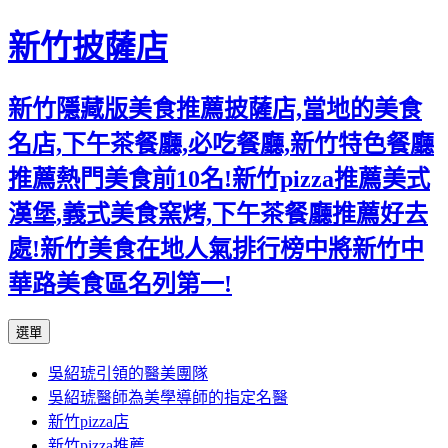
新竹披薩店
新竹隱藏版美食推薦披薩店,當地的美食
名店,下午茶餐廳,必吃餐廳,新竹特色餐廳
推薦熱門美食前10名!新竹pizza推薦美式
漢堡,義式美食窯烤,下午茶餐廳推薦好去
處!新竹美食在地人氣排行榜中將新竹中
華路美食區名列第一!
跳
選單
至
吳紹琥引領的醫美團隊
主
吳紹琥醫師為美學導師的指定名醫
要
新竹pizza店
內
新竹pizza推薦