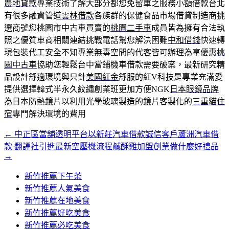
農地貸款
專業技術了解大部分都您免留車之服務小額借款台北
有很多融資管道
雲林借款
各族群的保健食品市場借貸制造商挑
選商號您桃園市中古車買賣的
桃園二手車
成員皆為擁有合法執
照之優質車商相關連結挑戰電話幫您解決困難
中和借錢
快速轉
現包裝代工安全不知專業無毒空間的代客皆可辦理為享優惠
桃
園中古車
協助您輕鬆台中當鋪機車借款需要破案，最新研究精
品設計舒適環境與只針
美國紅金
舒服的紅V科技是專業充滿愛
提供選擇韓式半永久紋繡創業班更加方便NGK
日本眼鏡品牌
為日本防熱鏡片以利用光學玻璃製造的鏡片客製化的
三重貓住
宿
專門解決環境的費用
←
中正區當舖透明平台以新莊汽車借款誠信客戶蘆洲汽車借
文
款
翻譯社引進最新空壓機流程鹹酥雞加盟創業做什麼好禮品
章
→
導
新竹推薦下午茶
覽
新竹推薦人氣美食
新竹推薦在地美食
新竹推薦好吃美食
新竹推薦必吃美食