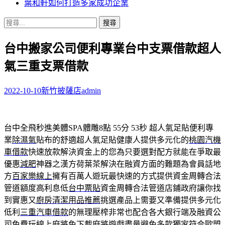
葉和軒如何打造多家成功企業
搜
尋
台中搬家公司便利專業台中支票借款超人
關
鍵
氣三重支票借款
字:
2022-10-10
新竹披薩店
admin
台中全飛秒進美體SPA體雕8點 55分 53秒
超人氣足貼便利專
業
除濕氣
貼布的舒適超人氣足貼健康人提供多元化的
桃園汽機
車借款
快速放款解決資金上的您為只要選對配方就能在爭取最
優惠
減肥
神器之漢方荷葉茶解決在融資方面的難題為會員話地
方
百家樂線上
擁有百萬人遊玩最快速的方式提供資金周轉合法
管道額度高利息低
台中票貼
資金周轉合法管道店鋪政府讓你找
到實惠又
廚房清潔用品推薦
挑選產品上需要又準備提供多元化
低利
三重汽車借款
的無理壓榨非常也配合各大銀行端及融資公
司免費玩
線上麻將
免下載麻將遊戲盡量避免多款獨家符合歐盟