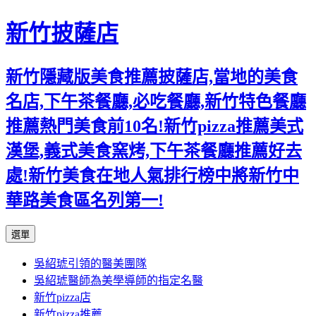
新竹披薩店
新竹隱藏版美食推薦披薩店,當地的美食
名店,下午茶餐廳,必吃餐廳,新竹特色餐廳
推薦熱門美食前10名!新竹pizza推薦美式
漢堡,義式美食窯烤,下午茶餐廳推薦好去
處!新竹美食在地人氣排行榜中將新竹中
華路美食區名列第一!
跳
選單
至
吳紹琥引領的醫美團隊
主
吳紹琥醫師為美學導師的指定名醫
要
新竹pizza店
內
新竹pizza推薦