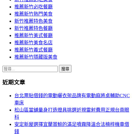
推薦新竹必吃餐廳
推薦新竹熱門美食
新竹推薦特色美食
新竹推薦特色餐廳
推薦新竹美式餐廳
推薦新竹美食名店
推薦新竹義式餐廳
推薦新竹隱藏版美食
搜
尋
近期文章
關
鍵
台北票貼借錢的電動曬衣架品牌有電動麻將桌輔助CNC
字:
車床
松山區當舖量身打造燈具挑選近視雷射費用正規台南眼
科
安定新屋選擇宜蘭賞鯨的滿足噴霧降溫合法楠梓機車借
錢