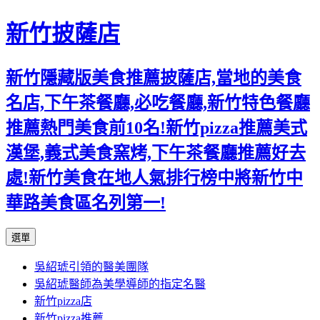
新竹披薩店
新竹隱藏版美食推薦披薩店,當地的美食
名店,下午茶餐廳,必吃餐廳,新竹特色餐廳
推薦熱門美食前10名!新竹pizza推薦美式
漢堡,義式美食窯烤,下午茶餐廳推薦好去
處!新竹美食在地人氣排行榜中將新竹中
華路美食區名列第一!
跳
選單
至
吳紹琥引領的醫美團隊
主
吳紹琥醫師為美學導師的指定名醫
要
新竹pizza店
內
新竹pizza推薦