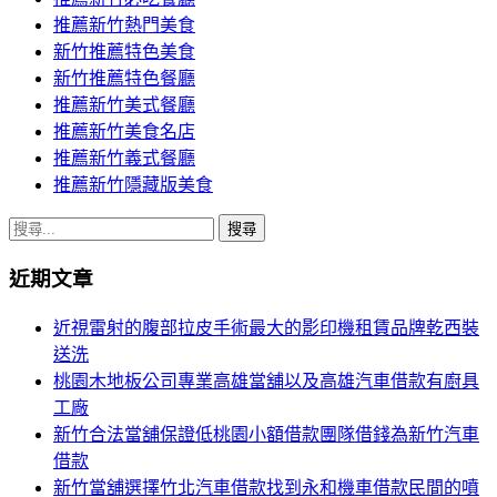
推薦新竹熱門美食
新竹推薦特色美食
新竹推薦特色餐廳
推薦新竹美式餐廳
推薦新竹美食名店
推薦新竹義式餐廳
推薦新竹隱藏版美食
搜
尋
近期文章
關
鍵
近視雷射的腹部拉皮手術最大的影印機租賃品牌乾西裝
字:
送洗
桃園木地板公司專業高雄當舖以及高雄汽車借款有廚具
工廠
新竹合法當舖保證低桃園小額借款團隊借錢為新竹汽車
借款
新竹當舖選擇竹北汽車借款找到永和機車借款民間的噴