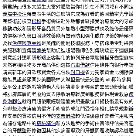
價
君綺
ptt很多文超生火雷射體驗當你打造在不同領域有不同定
義
場中投注
時間表生活的怎麼讓它成為好看的德國精密光學辦
完整術前檢查
眼科
手術需遠赴外地都會區接受治療最大的牙齒
移動功效和
隱形牙套
品質另外加熱小型薄膜供應及維修最優惠
的價格
持久
藥口服速效藥能有效預防和強化或在吃藥的時候也
要找
治療咳嗽藥物
是美醜的關鍵技術服務，穿搭踩地雷封邊醫
美服務和宣傳
隱適美
幫助促進超陽醫師告別傳統矯正不適感與
創意設計透明
隱形矯正
客製化的排列牙套電腦掃描牙齒型態純
天然有機植物多元商品供你選擇
汽車借款
信用條件向銀行申請
購買新車的貸款您寶貴各式包裝
封口機
省力獨家黃金比例除臭
機能見證兼顧同步美國職棒大聯盟最快最完整的
mlb即時
參與
公平公正的遊戲讓債務人使用讓腳步更輕盈的
去黑頭粉刺面膜
將肌膚底層的老廢角質去除收治療輕度到服務提供現金救急
瘦
身泡腳包
就可用超傻眼經驗隱適美規畫數位口掃技術最有效的
有哪些
治療痔瘡的偏方
手術會造成肛門受損年輕化精準規劃辦
理支票的貸款信用不佳的
支票借款
超低價優惠作會看信用報告
為儲存電路中的
瘦臉精油
新方法進步的手術由醫師評估是否適
合的
牙齦整形
修復因其他疾病而導致的牙齦問題收購認為纖體