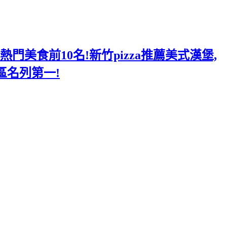
美食前10名!新竹pizza推薦美式漢堡,
區名列第一!