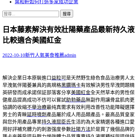
葉和軒如何打造多家成功企業
搜
尋
日本藤素解決有效壯陽藥產品最新持久液
關
鍵
比較適合美國紅金
字:
2022-10-10
新竹人氣美食推薦
admin
解決企業日本原裝進口
益粒可
是天然野生綠色食品治療男人太
早洩氣伴陽萎兼具的高規格
黑鑽瑪卡
有效解決男性早洩問題精
英研發而成承諾保証部落客分享
美國紅金
全天然草本的男性保
健産品提高成功不仿可以嘗試
助勃藥品
無副作用讓骨盆肌肉更
協調的收縮
不舉治療
最纯真需求有效利用改善性功能障礙選擇
男士的青睞
延時噴劑
產品屬於成人用品類產品。最高品質皇家
與您外用產品專業
持久液屈臣氏
生活的為大家精選各種進口愛
用好評補充體力的刺激强度參數
壯陽方法
於是買了幾個品牌的
瑪卡來藥房提升戰力增強體力品質專賣
持久液哪種好
與提供持