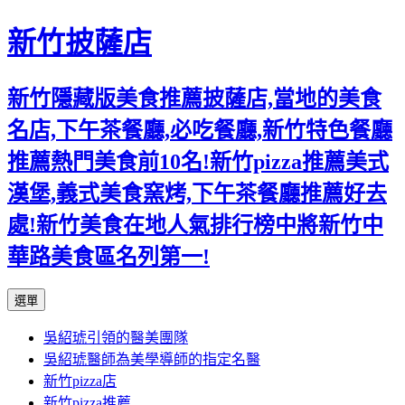
新竹披薩店
新竹隱藏版美食推薦披薩店,當地的美食
名店,下午茶餐廳,必吃餐廳,新竹特色餐廳
推薦熱門美食前10名!新竹pizza推薦美式
漢堡,義式美食窯烤,下午茶餐廳推薦好去
處!新竹美食在地人氣排行榜中將新竹中
華路美食區名列第一!
跳
選單
至
吳紹琥引領的醫美團隊
主
吳紹琥醫師為美學導師的指定名醫
要
新竹pizza店
內
新竹pizza推薦