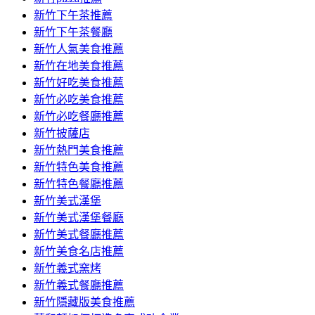
容
新竹下午茶推薦
新竹下午茶餐廳
新竹人氣美食推薦
新竹在地美食推薦
新竹好吃美食推薦
新竹必吃美食推薦
新竹必吃餐廳推薦
新竹披薩店
新竹熱門美食推薦
新竹特色美食推薦
新竹特色餐廳推薦
新竹美式漢堡
新竹美式漢堡餐廳
新竹美式餐廳推薦
新竹美食名店推薦
新竹義式窯烤
新竹義式餐廳推薦
新竹隱藏版美食推薦