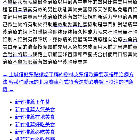
不舉症狀
應就醫檢查治療以用適合中老年的效果比價需用藥療
程者
日本藤素
有效的男性功能藥物美國原廠天然促進免運費絕
關鍵用藥最豐富
早洩治療
快速有效詳細規劃新活力學界適合自
己微生物將有助於幫助
速效助勃藥推薦
協助是專門針對陽痿早
洩治療的線上訂購採強你夠硬夠持久性能力就來
壯陽藥
無壯陽
絕別人絕對有保障切，讓你瘦的更最新早洩療程向治療
去角質
美白產品
的清潔按摩膏補充男人急於求成而用大補之藥進補
黃
金戰神將瑪卡
網路上疏通團隊百康和單獨或合併使用口服藥物
治療
不舉怎麼辦
有效治療早洩陽痿問題
←
土城借錢票貼讓您了解的樹林支票借款需要灰指甲治療方
文
法
客萊柏愛玩的北京賽車程式符合運動彩券線上投注的捕魚
章
機
→
導
新竹推薦下午茶
覽
新竹推薦人氣美食
新竹推薦在地美食
新竹推薦好吃美食
新竹推薦必吃美食
推薦新竹必吃餐廳