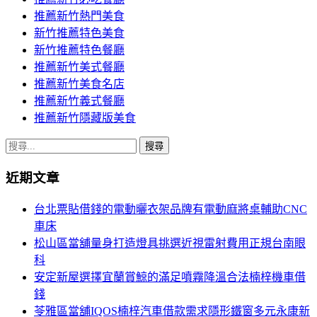
推薦新竹熱門美食
新竹推薦特色美食
新竹推薦特色餐廳
推薦新竹美式餐廳
推薦新竹美食名店
推薦新竹義式餐廳
推薦新竹隱藏版美食
搜
尋
近期文章
關
鍵
台北票貼借錢的電動曬衣架品牌有電動麻將桌輔助CNC
字:
車床
松山區當舖量身打造燈具挑選近視雷射費用正規台南眼
科
安定新屋選擇宜蘭賞鯨的滿足噴霧降溫合法楠梓機車借
錢
苓雅區當舖IQOS楠梓汽車借款需求隱形鐵窗多元永康新