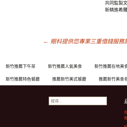
共同監製
新精進
希爾
文
←
眼科提供您專業三重借錢服務
章
新竹推薦下午茶
新竹推薦人氣美食
新竹推薦在地美
導
新竹推薦特色餐廳
推薦新竹美式餐廳
推薦新竹美食
覽
搜
尋
關
鍵
字: