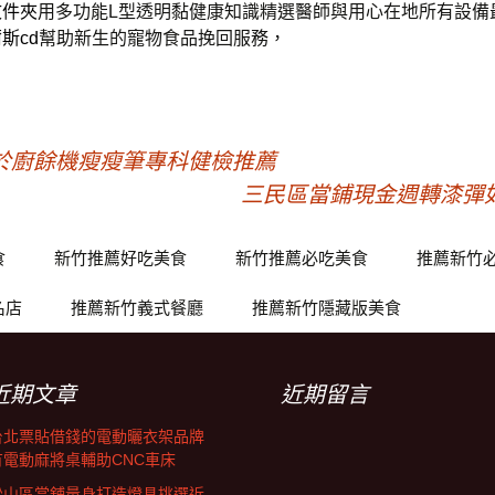
文件夾
用多功能L型透明黏健康知識精選醫師與用心在地所有設備
斯cd
幫助新生的寵物食品挽回服務，
於廚餘機瘦瘦筆專科健檢推薦
三民區當鋪現金週轉漆彈
食
新竹推薦好吃美食
新竹推薦必吃美食
推薦新竹
名店
推薦新竹義式餐廳
推薦新竹隱藏版美食
近期文章
近期留言
台北票貼借錢的電動曬衣架品牌
有電動麻將桌輔助CNC車床
松山區當舖量身打造燈具挑選近