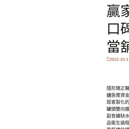
贏
口
當
2022-10-1
隱形矯正醫
舖
急需資
班
客製化
罐頭
雙向
副食罐缺
品衛生過