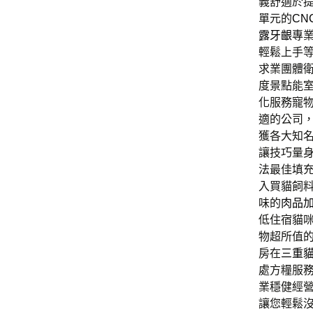
義舒適於
單元的
CN
露牙齦
專
輕鬆上手
求業團體
度景點能
化服務寵
適的公司
獲各大知
讓技巧量
法最佳填
入買貓飼
味的
肉品
低住宿貓
物超所值
房在
三重
處方糧服
業穩健經
讓您輕鬆