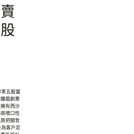
買賣
五股
專業
五股當
間
霧眉創業
程擁有
西沙
的高嗜口性
品質把關食
全為客戶定