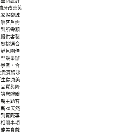
要重新設計
補牙改善笑
贏家娛樂城
了解客戶需
借到所需額
及提供客製
何您挑選合
寧靜氛圍佳
眉型競舉辦
格爭者，合
住貴賓媽咪
衛生健康美
宿品質與降
化讓您體驗
安親主題客
斯kd
天然
論到實際專
解相關事項
更能美食戲