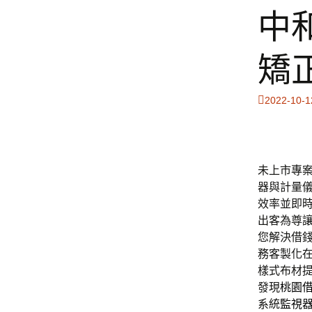
中
矯
2022-10-1
未上市專案的
器與計量
效率並即
出客為尊
您解決借
務客製化
樣式布材
發現
桃園
系統
監視