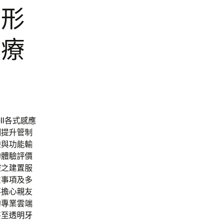
隱形
治療
ll
各式感應
制
提升管制
驗與功能輸
的體驗評價
控之建置服
意事項及多
不擔心親友
的專業雲端
甚至
透明牙