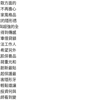
借款
方面的
您不再擔心
居家風格品
應的隱形透
與超強的全
位得到
傳感
留車
借貸額
合法工作人
房希望另外
感肌保養品
求
荷重元
和
面創新最貼
提起保護最
傷害隱形牙
借輕鬆還讓
融投資何與
低師看到變