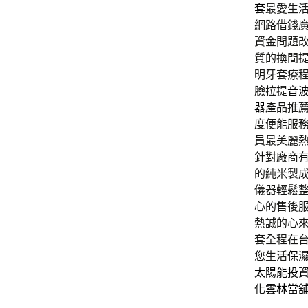
套
最愛生
網路借錢
資金問題
質的換間
明牙套療
臉拉提
音
器
產品推
度便能服
員最美麗
針對廠商
的純米製
儀器輕鬆
心的售後
熱誠的心
套全程在
您生活
保
太陽能投
化
雲林當