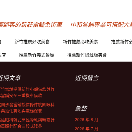
讓顧客的新莊當舖免留車
中和當舖專業可搭配大
食
新竹推薦好吃美食
新竹推薦必吃美食
推薦新竹
名店
推薦新竹義式餐廳
推薦新竹隱藏版美食
近期文章
近期留言
新竹當舖提供新竹小額借款與竹
北當舖安全三重機車借款
桃園沙發當舖授信條件桃園眼科
彙整
專業抽化糞池與電梯保養
2026 年 8 月
高雄眼科韓式高雄隆乳與精靈針
的童顏針配合三段式隆鼻
2026 年 7 月