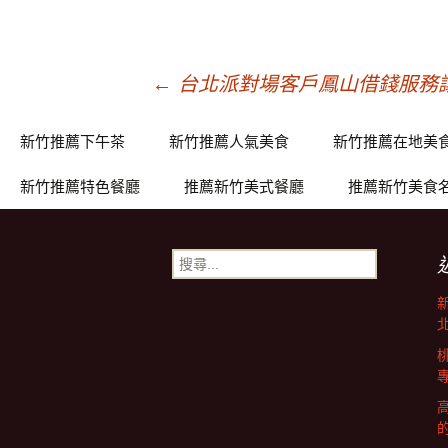
文
←
台北派對場客戶鳳山借錢服務
章
新竹推薦下午茶
新竹推薦人氣美食
新竹推薦在地美
新竹推薦特色餐廳
推薦新竹美式餐廳
推薦新竹美食
導
搜
覽
尋
關
鍵
字: