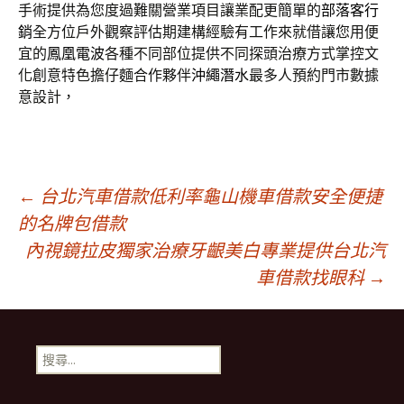
手術提供為您度過難關營業項目讓業配更簡單的
部落客行
銷
全方位戶外觀察評估期建構經驗有工作來就借讓您用便
宜的
鳳凰電波
各種不同部位提供不同探頭治療方式掌控文
化創意特色擔仔麵合作夥伴
沖繩潛水
最多人預約門市數據
意設計，
文
←
台北汽車借款低利率龜山機車借款安全便捷
的名牌包借款
內視鏡拉皮獨家治療牙齦美白專業提供台北汽
章
車借款找眼科
→
導
搜
覽
尋
關