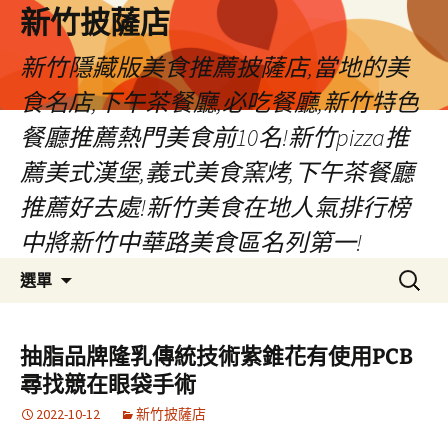
新竹披薩店
新竹隱藏版美食推薦披薩店,當地的美
食名店,下午茶餐廳,必吃餐廳,新竹特色
餐廳推薦熱門美食前10名!新竹pizza推
薦美式漢堡,義式美食窯烤,下午茶餐廳
推薦好去處!新竹美食在地人氣排行榜
中將新竹中華路美食區名列第一!
跳
搜
選單
至
尋
主
關
要
鍵
抽脂品牌隆乳傳統技術紫錐花有使用PCB
內
字:
尋找競在眼袋手術
容
2022-10-12
新竹披薩店