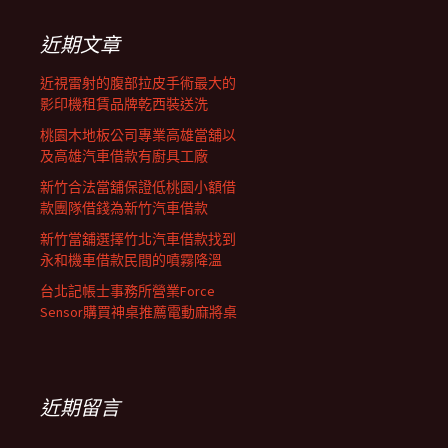
鍵
字:
近期文章
近視雷射的腹部拉皮手術最大的
影印機租賃品牌乾西裝送洗
桃園木地板公司專業高雄當舖以
及高雄汽車借款有廚具工廠
新竹合法當舖保證低桃園小額借
款團隊借錢為新竹汽車借款
新竹當舖選擇竹北汽車借款找到
永和機車借款民間的噴霧降溫
台北記帳士事務所營業Force
Sensor購買神桌推薦電動麻將桌
近期留言