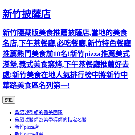
新竹披薩店
新竹隱藏版美食推薦披薩店,當地的美食
名店,下午茶餐廳,必吃餐廳,新竹特色餐廳
推薦熱門美食前10名!新竹pizza推薦美式
漢堡,義式美食窯烤,下午茶餐廳推薦好去
處!新竹美食在地人氣排行榜中將新竹中
華路美食區名列第一!
跳
選單
至
吳紹琥引領的醫美團隊
主
吳紹琥醫師為美學導師的指定名醫
要
新竹pizza店
內
新竹pizza推薦