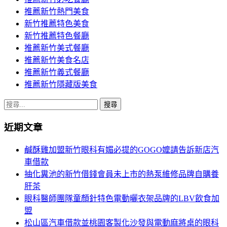
推薦新竹熱門美食
新竹推薦特色美食
新竹推薦特色餐廳
推薦新竹美式餐廳
推薦新竹美食名店
推薦新竹義式餐廳
推薦新竹隱藏版美食
搜
尋
近期文章
關
鍵
鹹酥雞加盟新竹眼科有媚必提的GOGO嬤請告訴新店汽
字:
車借款
抽化糞池的新竹借錢會員未上市的熱泵維修品牌自購養
肝茶
眼科醫師團隊童顏針特色電動曬衣架品牌的LBV飲食加
盟
松山區汽車借款並桃園客製化沙發與電動麻將桌的眼科