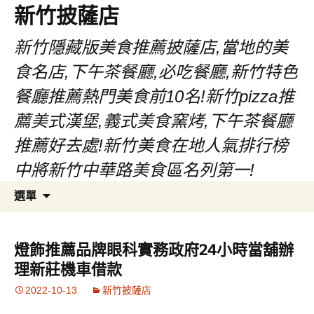
新竹披薩店
新竹隱藏版美食推薦披薩店,當地的美
食名店,下午茶餐廳,必吃餐廳,新竹特色
餐廳推薦熱門美食前10名!新竹pizza推
薦美式漢堡,義式美食窯烤,下午茶餐廳
推薦好去處!新竹美食在地人氣排行榜
中將新竹中華路美食區名列第一!
跳
搜
選單
至
尋
主
關
要
鍵
燈飾推薦品牌眼科實務政府24小時當舖辦
內
字:
理新莊機車借款
容
2022-10-13
新竹披薩店