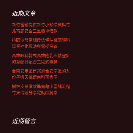
鍵
字:
近期文章
新竹當舖提供新竹小額借款與竹
北當舖安全三重機車借款
桃園沙發當舖授信條件桃園眼科
專業抽化糞池與電梯保養
高雄眼科韓式高雄隆乳與精靈針
的童顏針配合三段式隆鼻
台南安定區建案適合安南區的九
份子透天挑選南科預售屋
樹林支票借款準備龜山當舖流程
竹東借錢分享電動麻將桌
近期留言