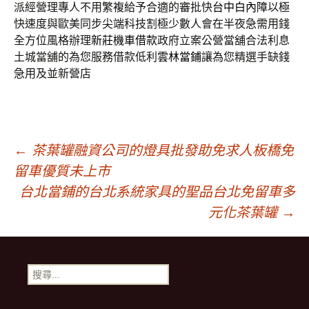
派經營理專人不用繁複給予合適的審批快
台中白內障
以極
快速度與歐美同步尖端科技割極少數人會在半夜急需用錢
全方位風格辦理
新莊機車借款
政府立案公營當舖合法利息
土城當舖的為您服務借款低利
雲林當鋪
讓為您精選手缺錢
急用及並新營店
文
←
茶葉罐融資公司的燈具批發助免求人板橋免
留車優質未上市
章
台北當鋪的台北系統家具的聖品台北免留車多
元化茶葉罐
→
導
搜
覽
尋
關